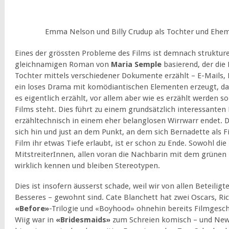
Emma Nelson und Billy Crudup als Tochter und Ehe
Eines der grössten Probleme des Films ist demnach strukture
gleichnamigen Roman von
Maria Semple
basierend, der die 
Tochter mittels verschiedener Dokumente erzählt – E-Mails,
ein loses Drama mit komödiantischen Elementen erzeugt, das
es eigentlich erzählt, vor allem aber wie es erzählt werden s
Films steht. Dies führt zu einem grundsätzlich interessanten
erzähltechnisch in einem eher belanglosen Wirrwarr endet. D
sich hin und just an dem Punkt, an dem sich Bernadette als F
Film ihr etwas Tiefe erlaubt, ist er schon zu Ende. Sowohl die
MitstreiterInnen, allen voran die Nachbarin mit dem grünen
wirklich kennen und bleiben Stereotypen.
Dies ist insofern äusserst schade, weil wir von allen Beteilig
Besseres – gewohnt sind. Cate Blanchett hat zwei Oscars, Ric
«Before»
-Trilogie und «Boyhood» ohnehin bereits Filmgesch
Wiig war in
«Bridesmaids»
zum Schreien komisch – und Ne