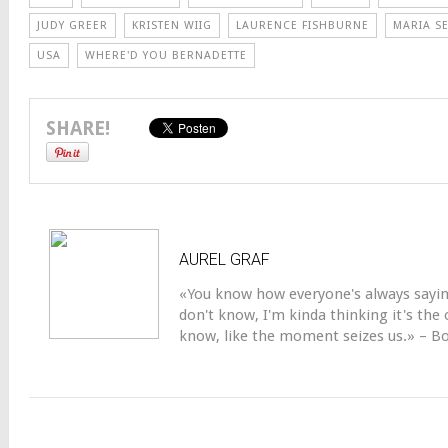
JUDY GREER
KRISTEN WIIG
LAURENCE FISHBURNE
MARIA S
USA
WHERE'D YOU BERNADETTE
SHARE!
AUREL GRAF
«You know how everyone's always sayi
don't know, I'm kinda thinking it's the
know, like the moment seizes us.» – B