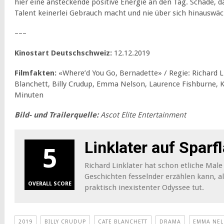
hier eine ansteckende positive Energie an den Tag. Schade, d
Talent keinerlei Gebrauch macht und nie über sich hinauswäc
–––
Kinostart Deutschschweiz:
12.12.2019
Filmfakten:
«Where’d You Go, Bernadette» / Regie: Richard Li
Blanchett, Billy Crudup, Emma Nelson, Laurence Fishburne, K
Minuten
Bild- und Trailerquelle:
Ascot Elite Entertainment
Linklater auf Spar
5
Richard Linklater hat schon etliche Male
Geschichten fesselnder erzählen kann, al
OVERALL SCORE
praktisch inexistenter Odyssee tut.
2019
BILLY CRUDUP
CATE BLANCHETT
DRAMA
EMMA NE