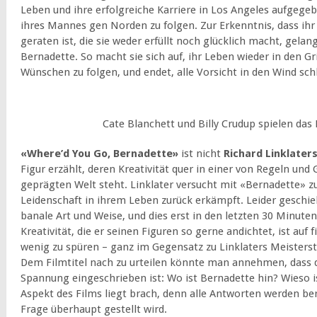
Leben und ihre erfolgreiche Karriere in Los Angeles aufgeg
ihres Mannes gen Norden zu folgen. Zur Erkenntnis, dass ihr
geraten ist, die sie weder erfüllt noch glücklich macht, gelan
Bernadette. So macht sie sich auf, ihr Leben wieder in den G
Wünschen zu folgen, und endet, alle Vorsicht in den Wind schl
Cate Blanchett und Billy Crudup spielen das
«Where’d You Go, Bernadette»
ist nicht
Richard Linklater
Figur erzählt, deren Kreativität quer in einer von Regeln un
geprägten Welt steht. Linklater versucht mit «Bernadette» zu 
Leidenschaft in ihrem Leben zurück erkämpft. Leider geschieh
banale Art und Weise, und dies erst in den letzten 30 Minuten
Kreativität, die er seinen Figuren so gerne andichtet, ist auf 
wenig zu spüren – ganz im Gegensatz zu Linklaters Meisters
Dem Filmtitel nach zu urteilen könnte man annehmen, dass 
Spannung eingeschrieben ist: Wo ist Bernadette hin? Wieso 
Aspekt des Films liegt brach, denn alle Antworten werden bere
Frage überhaupt gestellt wird.