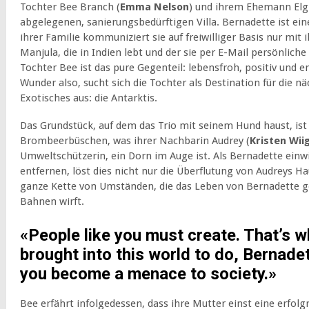
Tochter Bee Branch (
Emma Nelson
) und ihrem Ehemann Elgi
abgelegenen, sanierungsbedürftigen Villa. Bernadette ist ein
ihrer Familie kommuniziert sie auf freiwilliger Basis nur mit i
Manjula, die in Indien lebt und der sie per E-Mail persönliche 
Tochter Bee ist das pure Gegenteil: lebensfroh, positiv und 
Wunder also, sucht sich die Tochter als Destination für die n
Exotisches aus: die Antarktis.
Das Grundstück, auf dem das Trio mit seinem Hund haust, i
Brombeerbüschen, was ihrer Nachbarin Audrey (
Kristen Wii
Umweltschützerin, ein Dorn im Auge ist. Als Bernadette einw
entfernen, löst dies nicht nur die Überflutung von Audreys H
ganze Kette von Umständen, die das Leben von Bernadette g
Bahnen wirft.
«People like you must create. That’s 
brought into this world to do, Bernadett
you become a menace to society.»
Bee erfährt infolgedessen, dass ihre Mutter einst eine erfolgr