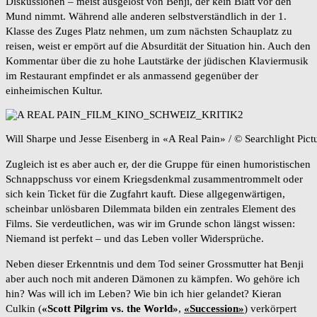
Diskussionen – meist ausgelöst von Benji, der kein Blatt vor den
Mund nimmt. Während alle anderen selbstverständlich in der 1.
Klasse des Zuges Platz nehmen, um zum nächsten Schauplatz zu
reisen, weist er empört auf die Absurdität der Situation hin. Auch den
Kommentar über die zu hohe Lautstärke der jüdischen Klaviermusik
im Restaurant empfindet er als anmassend gegenüber der
einheimischen Kultur.
Will Sharpe und Jesse Eisenberg in «A Real Pain» / © Searchlight Pictu
Zugleich ist es aber auch er, der die Gruppe für einen humoristischen
Schnappschuss vor einem Kriegsdenkmal zusammentrommelt oder
sich kein Ticket für die Zugfahrt kauft. Diese allgegenwärtigen,
scheinbar unlösbaren Dilemmata bilden ein zentrales Element des
Films. Sie verdeutlichen, was wir im Grunde schon längst wissen:
Niemand ist perfekt – und das Leben voller Widersprüche.
Neben dieser Erkenntnis und dem Tod seiner Grossmutter hat Benji
aber auch noch mit anderen Dämonen zu kämpfen. Wo gehöre ich
hin? Was will ich im Leben? Wie bin ich hier gelandet? Kieran
Culkin (
«Scott Pilgrim vs. the World»
,
«Succession»
) verkörpert