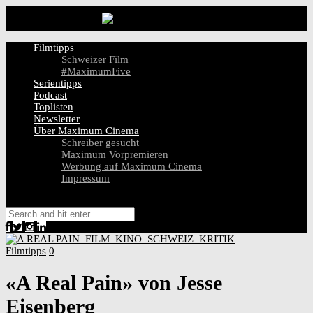
Filmtipps
Schweizer Film
#MaximumFive
Serientipps
Podcast
Toplisten
Newsletter
Über Maximum Cinema
Schreiber gesucht
Maximum Vorpremieren
Werbung auf Maximum Cinema
Impressum
Filmtipps
0
«A Real Pain» von Jesse
Eisenberg