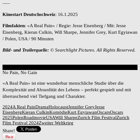
–––
Kinostart Deutschschweiz
: 16.1.2025
Filmfakten
: «A Real Pain» / Regie: Jesse Eisenberg / Mit: Jesse
Eisenberg, Kieran Culkin, Will Sharpe, Jennifer Grey, Kurt Egyiawan
/ Polen, USA / 90 Minuten
Bild- und Trailerquelle:
© Searchlight Pictures. All Rights Reserved.
8
Overall Score
No Pain, No Gain
«A Real Pain» ist eine wunderbar menschliche Studie über die
Komplexität und Absurdität des Lebens – perfekt gespielt und mit
überraschend viel Tiefgang und Charakter.
2024
A Real Pain
Drama
Holocaust
Jennifer Grey
Jesse
Eisenberg
Kieran Culkin
Komödie
Kurt Egyiawan
Oscars
Oscars
2025
Polen
Roadmovie
USA
Will Sharpe
Zurich Film Festival
Zurich
Film Festival 2024
Zweiter Weltkrieg
Share!