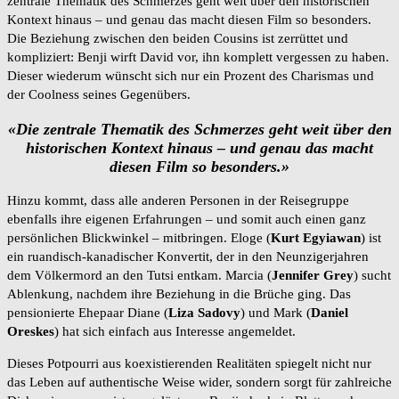
zentrale Thematik des Schmerzes geht weit über den historischen
Kontext hinaus – und genau das macht diesen Film so besonders.
Die Beziehung zwischen den beiden Cousins ist zerrüttet und
kompliziert: Benji wirft David vor, ihn komplett vergessen zu haben.
Dieser wiederum wünscht sich nur ein Prozent des Charismas und
der Coolness seines Gegenübers.
«Die zentrale Thematik des Schmerzes geht weit über den
historischen Kontext hinaus – und genau das macht
diesen Film so besonders.»
Hinzu kommt, dass alle anderen Personen in der Reisegruppe
ebenfalls ihre eigenen Erfahrungen – und somit auch einen ganz
persönlichen Blickwinkel – mitbringen. Eloge (
Kurt Egyiawan
) ist
ein ruandisch-kanadischer Konvertit, der in den Neunzigerjahren
dem Völkermord an den Tutsi entkam. Marcia (
Jennifer Grey
) sucht
Ablenkung, nachdem ihre Beziehung in die Brüche ging. Das
pensionierte Ehepaar Diane (
Liza Sadovy
) und Mark (
Daniel
Oreskes
) hat sich einfach aus Interesse angemeldet.
Dieses Potpourri aus koexistierenden Realitäten spiegelt nicht nur
das Leben auf authentische Weise wider, sondern sorgt für zahlreiche