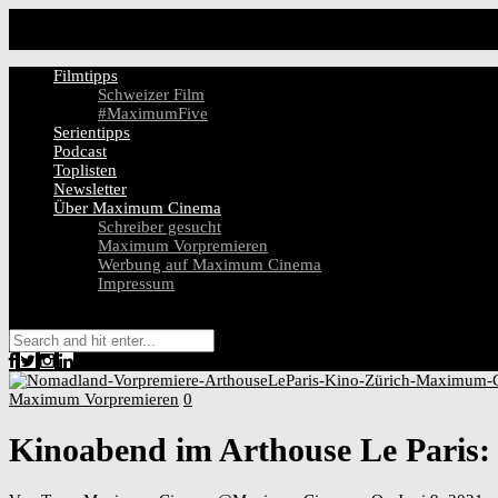
Filmtipps
Schweizer Film
#MaximumFive
Serientipps
Podcast
Toplisten
Newsletter
Über Maximum Cinema
Schreiber gesucht
Maximum Vorpremieren
Werbung auf Maximum Cinema
Impressum
Maximum Vorpremieren
0
Kinoabend im Arthouse Le Paris: