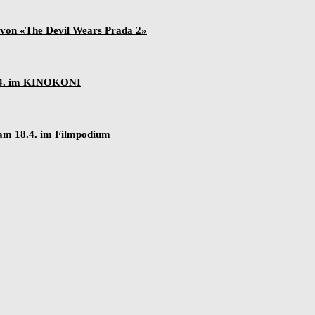
 von «The Devil Wears Prada 2»
.4. im KINOKONI
am 18.4. im Filmpodium