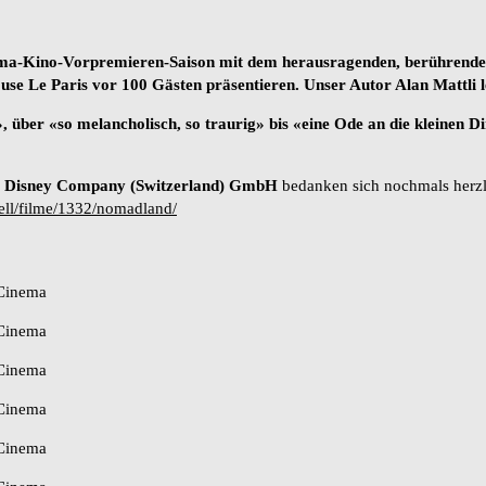
inema-Kino-Vorpremieren-Saison mit dem herausragenden, berühren
e Le Paris vor 100 Gästen präsentieren. Unser Autor Alan Mattli le
über «so melancholisch, so traurig» bis «eine Ode an die kleinen 
t Disney Company (Switzerland) GmbH
bedanken sich nochmals herzli
ell/filme/1332/nomadland/