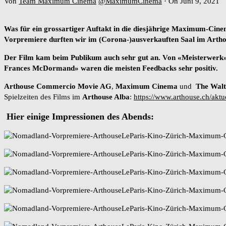
Von
Team Maximum Cinema
@MaximumCinema
·
On Juni 9, 2021
Was für ein grossartiger Auftakt in die diesjährige Maximum-C
Vorpremiere durften wir im (Corona-)ausverkauften Saal im Arthous
Der Film kam beim Publikum auch sehr gut an. Von «Meisterwerk», 
Frances McDormand» waren die meisten Feedbacks sehr positiv.
Arthouse Commercio Movie AG
,
Maximum Cinema
und
The Wal
Spielzeiten des Films im
Arthouse Alba
:
https://www.arthouse.ch/aktu
Hier einige Impressionen des Abends: