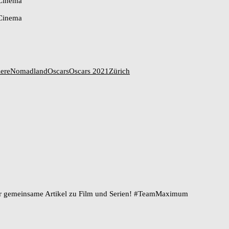
ere
Nomadland
Oscars
Oscars 2021
Zürich
ir gemeinsame Artikel zu Film und Serien! #TeamMaximum