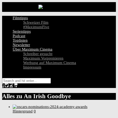
Filmtipps
Schweizer Film
#MaximumFive
Serientipps
Podcast
Toplisten
Newsletter
Über Maximum Cinema
Schreiber gesucht
Maximum Vorpremieren
Werbung auf Maximum Cinema
Impressum
Alles zu
An Irish Goodbye
Hintergrund
0