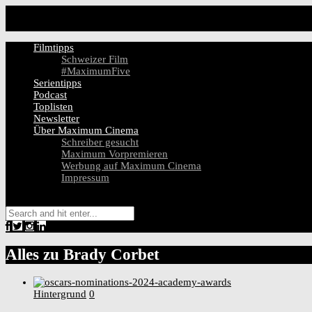
Filmtipps
Schweizer Film
#MaximumFive
Serientipps
Podcast
Toplisten
Newsletter
Über Maximum Cinema
Schreiber gesucht
Maximum Vorpremieren
Werbung auf Maximum Cinema
Impressum
Alles zu
Brady Corbet
Hintergrund
0