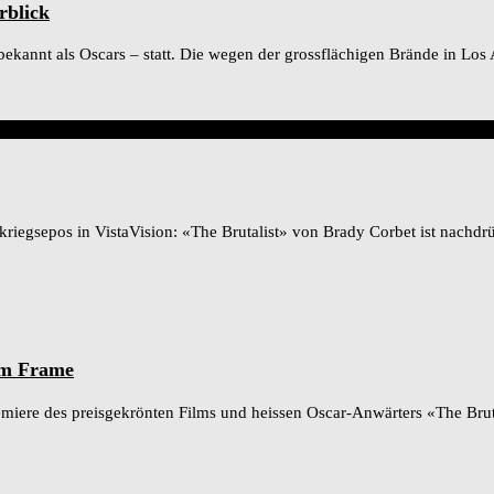
rblick
kannt als Oscars – statt. Die wegen der grossflächigen Brände in Los
riegsepos in VistaVision: «The Brutalist» von Brady Corbet ist nachdr
im Frame
re des preisgekrönten Films und heissen Oscar-Anwärters «The Brutal