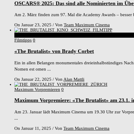
OSCARS® 2025: Das sind alle Nominierten im Übe
Am 2. März finden zum 97. Mal die Academy Awards – besser be
On Januar 23, 2025
/
Von
Team Maximum Cinema
8
Score
Filmtipps
0
«The Brutalist» von Brady Corbet
Ein in allen Belangen monumentales dreieinhalbstündiges Nachk
Nomen est omen ...
On Januar 22, 2025
/
Von
Alan Mattli
Maximum Vorpremieren
0
Maximum Vorpremiere: «The Brutalist» am 23.1. 
Am 23. Januar lädt Maximum Cinema um 19.30 Uhr zur Vorpremie
...
On Januar 11, 2025
/
Von
Team Maximum Cinema