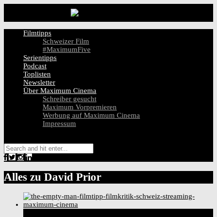
Filmtipps
Schweizer Film
#MaximumFive
Serientipps
Podcast
Toplisten
Newsletter
Über Maximum Cinema
Schreiber gesucht
Maximum Vorpremieren
Werbung auf Maximum Cinema
Impressum
Alles zu
David Prior
8
Score