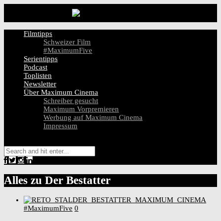
Filmtipps
Schweizer Film
#MaximumFive
Serientipps
Podcast
Toplisten
Newsletter
Über Maximum Cinema
Schreiber gesucht
Maximum Vorpremieren
Werbung auf Maximum Cinema
Impressum
Alles zu
Der Bestatter
#MaximumFive
0