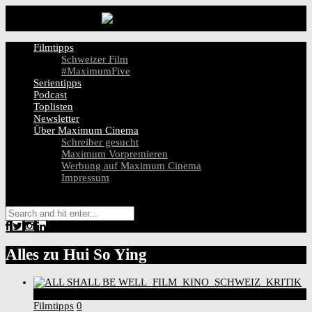
Filmtipps
Schweizer Film
#MaximumFive
Serientipps
Podcast
Toplisten
Newsletter
Über Maximum Cinema
Schreiber gesucht
Maximum Vorpremieren
Werbung auf Maximum Cinema
Impressum
Alles zu
Hui So Ying
9
Score
Filmtipps
0