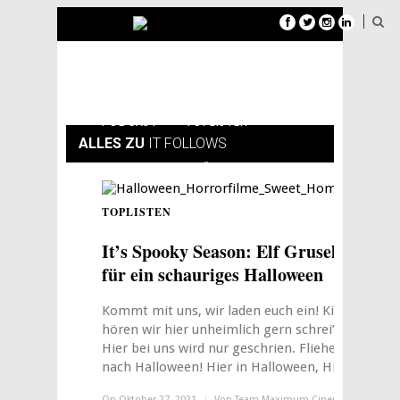
FILMTIPPS
SERIENTIPPS
PODCAST
TOPLISTEN
ALLES ZU
IT FOLLOWS
NEWSLETTER
ÜBER MAXIMUM CINEMA
TOPLISTEN
0
It’s Spooky Season: Elf Gruseltitel
für ein schauriges Halloween
Kommt mit uns, wir laden euch ein! Kinder
hören wir hier unheimlich gern schrei’n.
Hier bei uns wird nur geschrien. Fliehen wir
nach Halloween! Hier in Halloween, Hier ...
On Oktober 27, 2021
/
Von
Team Maximum Cinema