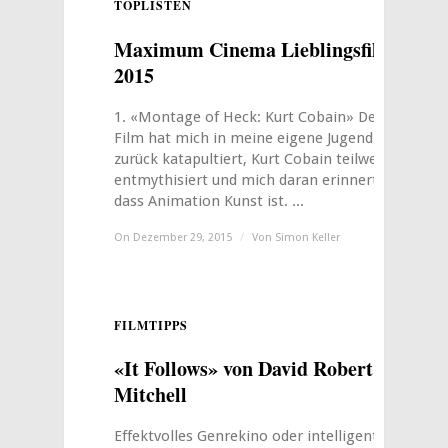
TOPLISTEN
0
Maximum Cinema Lieblingsfilme
2015
1. «Montage of Heck: Kurt Cobain» Der
Film hat mich in meine eigene Jugend
zurück katapultiert, Kurt Cobain teilweise
entmythisiert und mich daran erinnert,
dass Animation Kunst ist. ...
On Dezember 29, 2015
/
Von
Simon Keller
FILMTIPPS
0
«It Follows» von David Robert
Mitchell
Effektvolles Genrekino oder intelligente