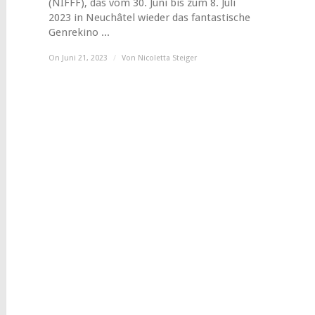
(NIFFF), das vom 30. Juni bis zum 8. Juli
2023 in Neuchâtel wieder das fantastische
Genrekino ...
On Juni 21, 2023
/
Von
Nicoletta Steiger