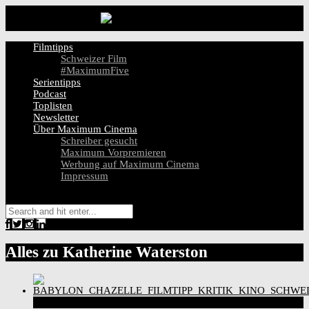
Filmtipps
Schweizer Film
#MaximumFive
Serientipps
Podcast
Toplisten
Newsletter
Über Maximum Cinema
Schreiber gesucht
Maximum Vorpremieren
Werbung auf Maximum Cinema
Impressum
Alles zu
Katherine Waterston
6
Score