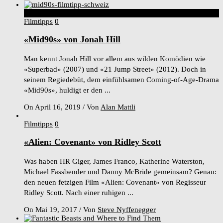
7
Score
Filmtipps
0
«Mid90s» von Jonah Hill
Man kennt Jonah Hill vor allem aus wilden Komödien wie
«Superbad» (2007) und «21 Jump Street» (2012). Doch in
seinem Regiedebüt, dem einfühlsamen Coming-of-Age-Drama
«Mid90s», huldigt er den ...
On April 16, 2019
/
Von
Alan Mattli
Filmtipps
0
«Alien: Covenant» von Ridley Scott
Was haben HR Giger, James Franco, Katherine Waterston,
Michael Fassbender und Danny McBride gemeinsam? Genau:
den neuen fetzigen Film «Alien: Covenant» von Regisseur
Ridley Scott. Nach einer ruhigen ...
On Mai 19, 2017
/
Von
Steve Nyffenegger