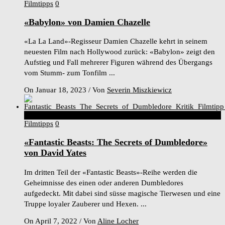
Filmtipps
0
«Babylon» von Damien Chazelle
«La La Land»-Regisseur Damien Chazelle kehrt in seinem
neuesten Film nach Hollywood zurück: «Babylon» zeigt den
Aufstieg und Fall mehrerer Figuren während des Übergangs
vom Stumm- zum Tonfilm ...
On Januar 18, 2023
/
Von
Severin Miszkiewicz
6
Score
Filmtipps
0
«Fantastic Beasts: The Secrets of Dumbledore»
von David Yates
Im dritten Teil der «Fantastic Beasts»-Reihe werden die
Geheimnisse des einen oder anderen Dumbledores
aufgedeckt. Mit dabei sind süsse magische Tierwesen und eine
Truppe loyaler Zauberer und Hexen. ...
On April 7, 2022
/
Von
Aline Locher