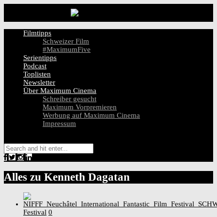
Filmtipps
Schweizer Film
#MaximumFive
Serientipps
Podcast
Toplisten
Newsletter
Über Maximum Cinema
Schreiber gesucht
Maximum Vorpremieren
Werbung auf Maximum Cinema
Impressum
Alles zu
Kenneth Dagatan
Festival
0