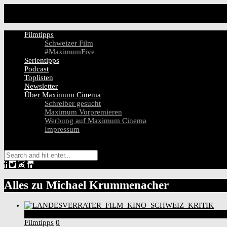
Filmtipps
Schweizer Film
#MaximumFive
Serientipps
Podcast
Toplisten
Newsletter
Über Maximum Cinema
Schreiber gesucht
Maximum Vorpremieren
Werbung auf Maximum Cinema
Impressum
Alles zu
Michael Krummenacher
7
Score
Filmtipps
0