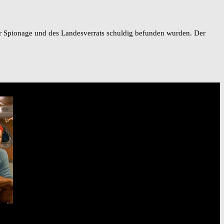
der Spionage und des Landesverrats schuldig befunden wurden. Der