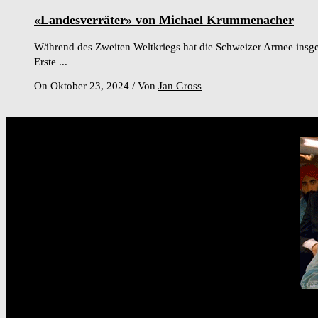
«Landesverräter» von Michael Krummenacher
Während des Zweiten Weltkriegs hat die Schweizer Armee insges
Erste ...
On Oktober 23, 2024
/
Von
Jan Gross