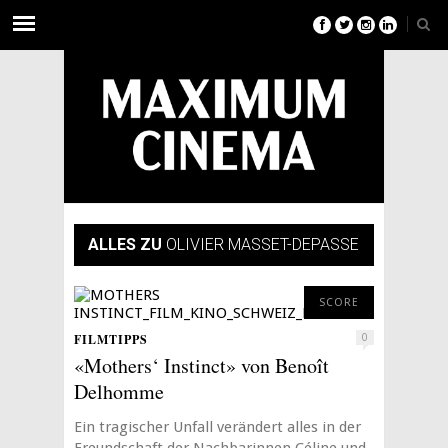
ALLES ZU
OLIVIER MASSET-DEPASSE
6
SCORE
FILMTIPPS
0
«Mothers‘ Instinct» von Benoît
Delhomme
Ein tragischer Unfall verändert alles in der