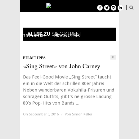
FILMTIPPS
SERIENTIPPS
PODCAST
ALLES ZU
SING STREET
TOPLISTEN
NEWSLETTER
ÜBER MAXIMUM CINEMA
FILMTIPPS
0
«Sing Street» von John Carney
Das Feel-Good Movie „Sing Street“ taucht
ein in die Welt der schrillen 80er Jahre!
Neben wunderbaren Vokuhila-Frisuren und
schrägen Outfits, gibt’s ne grosse Ladung
80’s Pop-Hits von Bands ...
On September 5, 2016
/
Von
Simon Keller