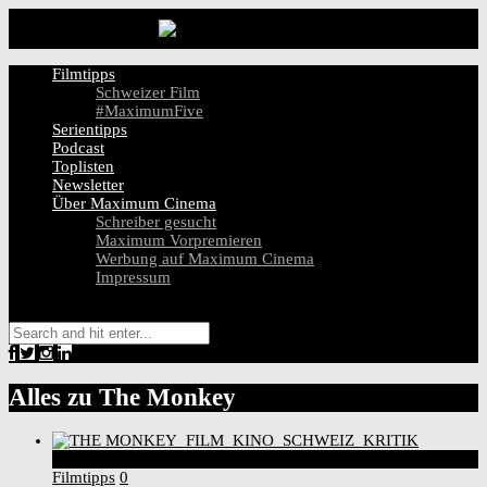
Filmtipps
Schweizer Film
#MaximumFive
Serientipps
Podcast
Toplisten
Newsletter
Über Maximum Cinema
Schreiber gesucht
Maximum Vorpremieren
Werbung auf Maximum Cinema
Impressum
Alles zu
The Monkey
5
Score
Filmtipps
0