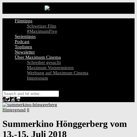
Filmtipps
Schweizer Film
#MaximumFive
Serientipps
Podcast
Toplisten
Newsletter
Über Maximum Cinema
Schreiber gesucht
Maximum Vorpremieren
Werbung auf Maximum Cinema
Impressum
Hintergrund
0
Summerkino Hönggerberg vom
13.-15. Juli 2018