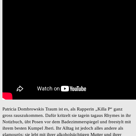
Patricia Dombrowskis Traum ist es, als Rapperin „Killa P“ ganz
gross rauszukommen. Dafür kritzelt sie tagein tagaus Rhymes in ihr
Notizbuch, übt Posen vor dem Badezimmerspiegel und freestylt mit
ihrem besten Kumpel Jheri. Ihr Alltag ist jedoch alles andere als
glamourös: sie lebt mit ihrer alkoholsüchtigen Mutter und ihrer