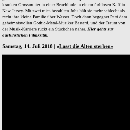
kranken Grossmutter in einer Bruchbude in einem farblosen Kaff in
New Jersey. Mit zwei mies bezahlten Jobs hält sie mehr schlecht als
recht ihre kleine Familie über Wasser. Doch dann begegnet Patti dem
geheimnisvollen Gothic-Metal-Musiker Basterd, und der Traum von
der Musik-Karriere rückt ein Stückchen näher.
Hier gehts zur
ausführlichen Filmkritik.
Samstag, 14. Juli 2018 | «
Lasst die Alten sterben»