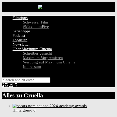
Filmtipps
Schweizer Film
#MaximumFive
Serientipps
Podcast
Toplisten
Newsletter
Über Maximum Cinema
Schreiber gesucht
Maximum Vorpremieren
Werbung auf Maximum Cinema
Impressum
Alles zu
Cruella
Hintergrund
0