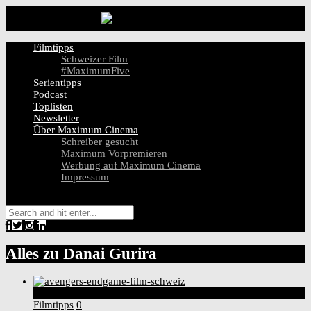
Filmtipps
Schweizer Film
#MaximumFive
Serientipps
Podcast
Toplisten
Newsletter
Über Maximum Cinema
Schreiber gesucht
Maximum Vorpremieren
Werbung auf Maximum Cinema
Impressum
Alles zu
Danai Gurira
8
Score
Filmtipps
0