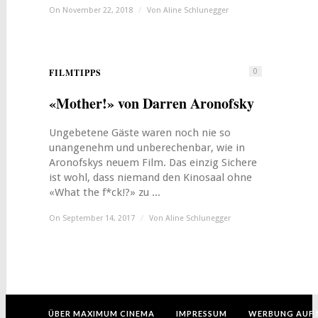
On November 22, 2018
/
Von
Aline Schlunegger
FILMTIPPS
0
«Mother!» von Darren Aronofsky
Ungebetene Gäste waren noch nie so
unangenehm und unberechenbar, wie in
Aronofskys neuem Film. Das einzig Sichere
ist wohl, dass niemand den Kinosaal ohne
«What the f*ck!?» zu ...
On September 14, 2017
/
Von
Aline Schlunegger
ÜBER MAXIMUM CINEMA
IMPRESSUM
WERBUNG AUF 