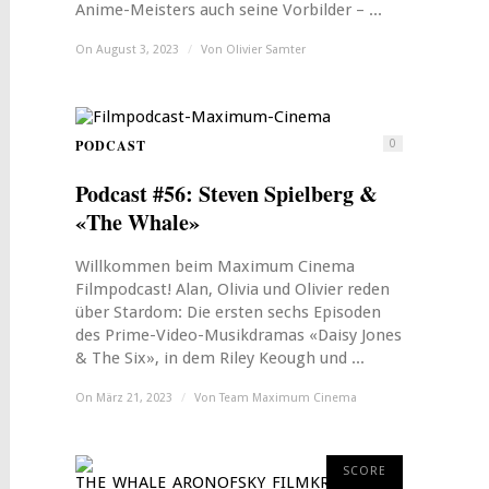
Anime-Meisters auch seine Vorbilder – ...
On August 3, 2023
/
Von
Olivier Samter
PODCAST
0
Podcast #56: Steven Spielberg &
«The Whale»
Willkommen beim Maximum Cinema
Filmpodcast! Alan, Olivia und Olivier reden
über Stardom: Die ersten sechs Episoden
des Prime-Video-Musikdramas «Daisy Jones
& The Six», in dem Riley Keough und ...
On März 21, 2023
/
Von
Team Maximum Cinema
4
SCORE