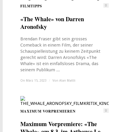
FILMTIPPS
0
«The Whale» von Darren
Aronofsky
Brendan Fraser gibt sein grosses
Comeback in einem Film, der seiner
Schauspielleistung zu keinem Zeitpunkt
gerecht wird: Darren Aronofskys «The
Whale» ist ein einfallsloses Drama, das
seinem Publikum ...
On März 15, 2023
/
Von
Alan Mattli
MAXIMUM VORPREMIEREN
0
Maximum Vorpremiere: «The
Whale» am 8.3. im Arthouse Le