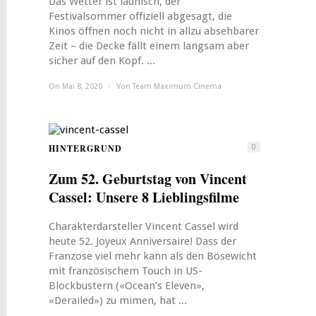
Das Wetter ist launisch, der
Festivalsommer offiziell abgesagt, die
Kinos öffnen noch nicht in allzu absehbarer
Zeit – die Decke fällt einem langsam aber
sicher auf den Kopf. ...
On Mai 8, 2020
/
Von
Team Maximum Cinema
HINTERGRUND
0
Zum 52. Geburtstag von Vincent
Cassel: Unsere 8 Lieblingsfilme
Charakterdarsteller Vincent Cassel wird
heute 52. Joyeux Anniversaire! Dass der
Franzose viel mehr kann als den Bösewicht
mit französischem Touch in US-
Blockbustern («Ocean’s Eleven»,
«Derailed») zu mimen, hat ...