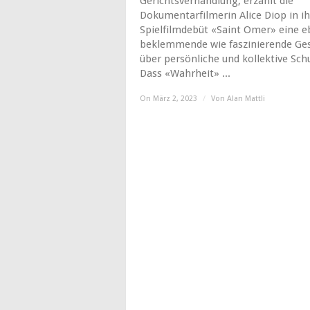
Gerichtsverhandlung, erzählt die
Dokumentarfilmerin Alice Diop in i
Spielfilmdebüt «Saint Omer» eine 
beklemmende wie faszinierende Ge
über persönliche und kollektive Schu
Dass «Wahrheit» ...
On März 2, 2023
/
Von
Alan Mattli