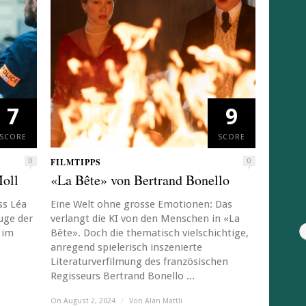
7
9
SCORE
SCORE
FILMTIPPS
0
0
oll
«La Bête» von Bertrand Bonello
ss Léa
Eine Welt ohne grosse Emotionen: Das
uge der
verlangt die KI von den Menschen in «La
 im
Bête». Doch die thematisch vielschichtige,
anregend spielerisch inszenierte
Literaturverfilmung des französischen
Regisseurs Bertrand Bonello ...
On August 2, 2024
/
Von
Alan Mattli