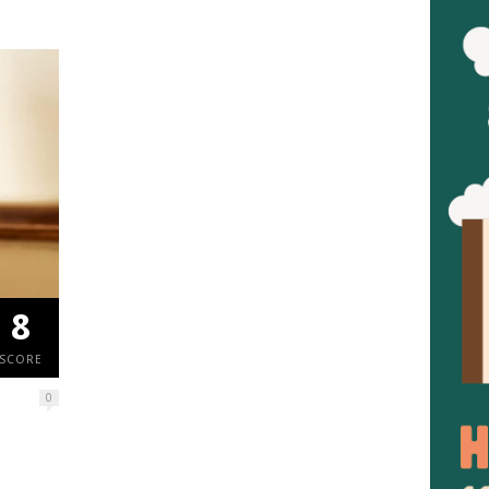
8
SCORE
0