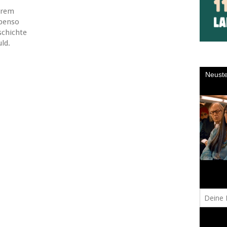
hrem
ebenso
schichte
ld.