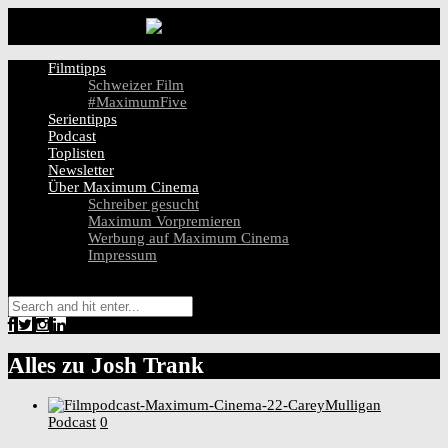
Filmtipps
Schweizer Film
#MaximumFive
Serientipps
Podcast
Toplisten
Newsletter
Über Maximum Cinema
Schreiber gesucht
Maximum Vorpremieren
Werbung auf Maximum Cinema
Impressum
Alles zu
Josh Trank
Podcast
0