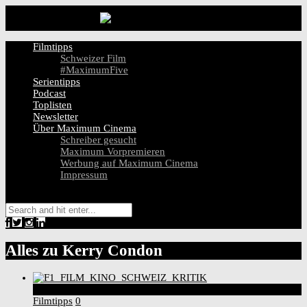
Filmtipps
Schweizer Film
#MaximumFive
Serientipps
Podcast
Toplisten
Newsletter
Über Maximum Cinema
Schreiber gesucht
Maximum Vorpremieren
Werbung auf Maximum Cinema
Impressum
Alles zu
Kerry Condon
8
Score
Filmtipps
0