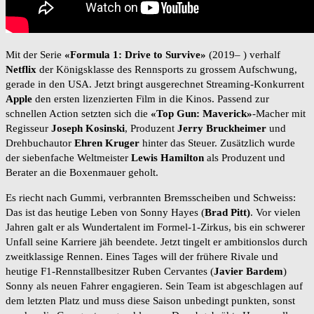
Mit der Serie
«Formula 1: Drive to Survive»
(2019– ) verhalf
Netflix
der Königsklasse des Rennsports zu grossem Aufschwung,
gerade in den USA. Jetzt bringt ausgerechnet Streaming-Konkurrent
Apple
den ersten lizenzierten Film in die Kinos. Passend zur
schnellen Action setzten sich die
«Top Gun: Maverick»
-Macher mit
Regisseur
Joseph Kosinski
, Produzent
Jerry Bruckheimer
und
Drehbuchautor
Ehren Kruger
hinter das Steuer. Zusätzlich wurde
der siebenfache Weltmeister
Lewis Hamilton
als Produzent und
Berater an die Boxenmauer geholt.
Es riecht nach Gummi, verbrannten Bremsscheiben und Schweiss:
Das ist das heutige Leben von Sonny Hayes (
Brad Pitt)
. Vor vielen
Jahren galt er als Wundertalent im Formel-1-Zirkus, bis ein schwerer
Unfall seine Karriere jäh beendete. Jetzt tingelt er ambitionslos durch
zweitklassige Rennen. Eines Tages will der frühere Rivale und
heutige F1-Rennstallbesitzer Ruben Cervantes (
Javier Bardem
)
Sonny als neuen Fahrer engagieren. Sein Team ist abgeschlagen auf
dem letzten Platz und muss diese Saison unbedingt punkten, sonst