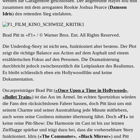
werden die Garagentore geschlossen. Der abgebrühte Hayes soll nun
zusammen mit dem arroganten Rookie Joshua Pearce (
Damson
Idris
) den rettenden Sieg einfahren.
Brad Pitt in «F1» / © Warner Bros. Ent. All Rights Reserved.
Die Underdog-Story ist nicht neu, funktioniert aber bestens. Der Plot
zeigt die richtige Balance aus Action auf dem Asphalt und einem
erzählerischen Fokus auf den Personen. Die Dramatisierung
durchbricht jedoch zwischenzeitlich die Leitplanken des Realismus.
Es bleibt schliesslich eben ein Hollywoodfilm und keine
Dokumentation.
Oscarpreisträger Brad Pitt (
«Once Upon a Time in Hollywood»
,
«Bullet Train»
) ist das Ass im Ärmel. Im echten Sportzirkus würden
die Fans den rücksichtslosen Fahrer hassen, doch Pitt lässt uns mit
seinem Charme und seiner Ausstrahlung jede Minute mitfiebern,
auch wenn seine Coolness mitunter übertourig fährt. Doch
«F1»
ist
keine reine Pitt-Show: Die Harmonie im Cast ist bis zur letzten
Zielflagge spürbar und trägt dazu bei, dass die vorhersehbare Story
funktioniert. Idris (
«The Commuter»
,
«Black Mirror»
) und Pitt