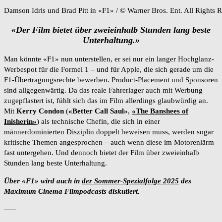
Damson Idris und Brad Pitt in «F1» / © Warner Bros. Ent. All Rights 
«
Der Film bietet über zweieinhalb Stunden lang beste
Unterhaltung.»
Man könnte «F1» nun unterstellen, er sei nur ein langer Hochglanz-
Werbespot für die Formel 1 – und für Apple, die sich gerade um die
F1-Übertragungsrechte bewerben. Product-Placement und Sponsoren
sind allgegenwärtig. Da das reale Fahrerlager auch mit Werbung
zugepflastert ist, fühlt sich das im Film allerdings glaubwürdig an.
Mit
Kerry Condon
(
«Better Call Saul»
,
«The Banshees of
Inisherin»
) als technische Chefin, die sich in einer
männerdominierten Disziplin doppelt beweisen muss, werden sogar
kritische Themen angesprochen – auch wenn diese im Motorenlärm
fast untergehen.
Und dennoch bietet der Film über zweieinhalb
Stunden lang beste Unterhaltung.
Über «F1» wird auch in
der Sommer-Spezialfolge 2025
des
Maximum Cinema Filmpodcasts diskutiert.
–––