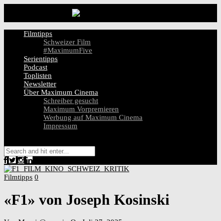
Filmtipps
Schweizer Film
#MaximumFive
Serientipps
Podcast
Toplisten
Newsletter
Über Maximum Cinema
Schreiber gesucht
Maximum Vorpremieren
Werbung auf Maximum Cinema
Impressum
Filmtipps
0
«F1» von Joseph Kosinski