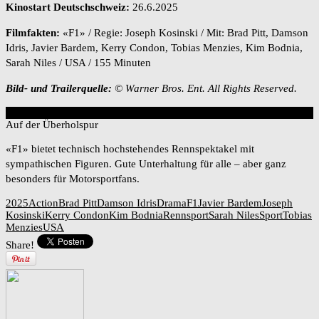
Kinostart Deutschschweiz:
26.6.2025
Filmfakten:
«F1» / Regie: Joseph Kosinski / Mit: Brad Pitt, Damson
Idris, Javier Bardem, Kerry Condon, Tobias Menzies, Kim Bodnia,
Sarah Niles / USA / 155 Minuten
Bild- und Trailerquelle:
© Warner Bros. Ent. All Rights Reserved.
8
Overall Score
Auf der Überholspur
«F1» bietet technisch hochstehendes Rennspektakel mit
sympathischen Figuren. Gute Unterhaltung für alle – aber ganz
besonders für Motorsportfans.
2025
Action
Brad Pitt
Damson Idris
Drama
F1
Javier Bardem
Joseph
Kosinski
Kerry Condon
Kim Bodnia
Rennsport
Sarah Niles
Sport
Tobias
Menzies
USA
Share!