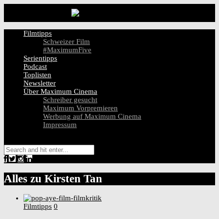
Filmtipps
Schweizer Film
#MaximumFive
Serientipps
Podcast
Toplisten
Newsletter
Über Maximum Cinema
Schreiber gesucht
Maximum Vorpremieren
Werbung auf Maximum Cinema
Impressum
Alles zu
Kirsten Tan
Filmtipps
0