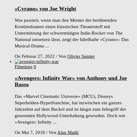
«Cyrano» von Joe Wright
Was passiert, wenn man den Meister der berührenden
Kostümdramen einen klassischen Theaterstoff mit
Unterstützung der schwermütigen Indie-Rocker von The
National umsetzen lässt, zeigt der fabelhafte «Cyrano»: Das
Musical-Drama ...
On Februar 27, 2022
/
Von
Olivier Samter
Filmtipps
0
«Avengers: Infinity War» von Anthony und Joe
Russo
Das «Marvel Cinematic Universe» (MCU), Disneys
Superhelden-Hyperfranchise, hat inzwischen ein ganzes
Jahrzehnt auf dem Buckel und ist längst zum Inbegriff der
genormten Hollywood-Unterhaltung geworden. Doch wie
«Avengers: Infinity ...
On Mai 7, 2018
/
Von
Alan Mattli