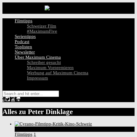
Filmtipps
Schweizer Film
#MaximumFive
Serientipps
Podcast
Toplisten
Newsletter
Über Maximum Cinema
Schreiber gesucht
Maximum Vorpremieren
Werbung auf Maximum Cinema
Impressum
Alles zu
Peter Dinklage
9
Score
Filmtipps
1