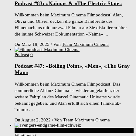
Podcast #83: «Naima» & «The Electric State»
Willkommen beim Maximum Cinema Filmpodcast! Alan,
Olivia und Olivier decken die ganze Bandbreite des
Filmemachens mit nur zwei Filmen ab: Sie diskutieren über
die intime Schweizer Dokumentation «Naima» ...
On März 19, 2025
/
Von
Team Maximum Cinema
Podcast
0
Podcast #47: «Boiling Point», «Men», «The Gray
Man»
Willkommen beim Maximum Cinema Filmpodcast! Das
sommerliche Allianz Cinema ist wieder angelaufen, der
weitere Fahrplan des Marvel Cinematic Universe wurde
bekannt gegeben, und Alan erfüllt sich einen Filmkritik-
Traum: ...
On August 2, 2022
/
Von
Team Maximum Cinema
8
Score
Filmtipps
0