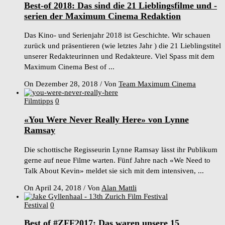
Best-of 2018: Das sind die 21 Lieblingsfilme und -
serien der Maximum Cinema Redaktion
Das Kino- und Serienjahr 2018 ist Geschichte. Wir schauen
zurück und präsentieren (wie letztes Jahr ) die 21 Lieblingstitel
unserer Redakteurinnen und Redakteure. Viel Spass mit dem
Maximum Cinema Best of ...
On Dezember 28, 2018
/
Von
Team Maximum Cinema
Filmtipps
0
«You Were Never Really Here» von Lynne
Ramsay
Die schottische Regisseurin Lynne Ramsay lässt ihr Publikum
gerne auf neue Filme warten. Fünf Jahre nach «We Need to
Talk About Kevin» meldet sie sich mit dem intensiven, ...
On April 24, 2018
/
Von
Alan Mattli
Festival
0
Best of #ZFF2017: Das waren unsere 15