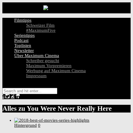
Filmtipps
Schweizer Film
#MaximumFive
Serientipps
Podcast
Toplisten
Newsletter
Über Maximum Cinema
Schreiber gesucht
Maximum Vorpremieren
Werbung auf Maximum Cinema
Impressum
Alles zu
You Were Never Really Here
Hintergrund
0