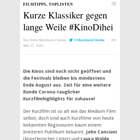
,
FILMTIPPS
TOPLISTEN
0
Kurze Klassiker gegen
lange Weile #KinoDihei
·
Von
Team Maximum Cinema
@MaximumCinema
On
Mai 27, 2020
Die Kinos sind noch nicht geöffnet und
die Festivals bleiben bis mindestens
Ende August aus. Zeit für eine weitere
Runde Corona-tauglicher
Kurzfilmhighlights für zuhause!
Der Kurzfilm ist so alt wie das Medium Film
selbst, doch sind auch Kurzfilme von heute
bekannten Regisseuren kaum einem
breiteren Publikum bekannt.
John Canciani
(künstlerischer Leiter) und
Laura Walde