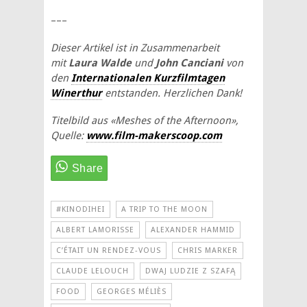
–––
Dieser Artikel ist in Zusammenarbeit
mit
Laura Walde
und
John Canciani
von
den
Internationalen Kurzfilmtagen
Winerthur
entstanden. Herzlichen Dank!
Titelbild aus «Meshes of the Afternoon»,
Quelle:
www.film-makerscoop.com
#KINODIHEI
A TRIP TO THE MOON
ALBERT LAMORISSE
ALEXANDER HAMMID
C’ÉTAIT UN RENDEZ-VOUS
CHRIS MARKER
CLAUDE LELOUCH
DWAJ LUDZIE Z SZAFĄ
FOOD
GEORGES MÉLIÈS