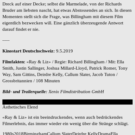
Dreck auf einer Decke; selbst die Marmelade, von der Richards
Bruder am liebsten nascht, hat etwas Abstossendes an sich. In diesen
Momenten stellt sich die Frage, was Billingham mit diesem Film
eigentlich bezwecken will. Eine gänzlich überzeugende Antwort
darauf findet er nie.
–––
Kinostart Deutschschweiz:
9.5.2019
Filmfakten:
«Ray & Liz» / Regie: Richard Billingham / Mit: Ella
Smith, Justin Sallinger, Joshua Millard-Lloyd, Patrick Romer, Tony
Way, Sam Gittins, Deirdre Kelly, Callum Slater, Jacob Tuton /
Grossbritannien / 108 Minuten
Bild- und Trailerquelle:
Xenix Filmdistribution GmbH
6
Overall Score
Ästhetisches Elend
«Ray & Liz» ist ein beeindruckendes, wenn auch bedrückendes
Filmerlebnis, das immer wieder ein wenig über die Stränge schlägt.
1980s
2018
Birmingham
Callum Slater
Deirdre Kelly
Drama
Ella