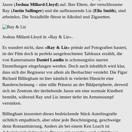
Jason (
Joshua Millard-Lloyd
) auf. Ihre Eltern, der verschlossene
Ray (
Justin Sallinger
) und die aufbrausende Liz (
Ella Smith
), sind
arbeitslos. Die Sozialhilfe fliesst in Alkohol und Zigaretten.
Joshua Millard-Lloyd in «Ray & Liz».
Es wundert nicht, dass
«Ray & Liz»
primär auf Fotografien basiert,
ist der Film doch in perfekt ausgeleuchteten Tableaux erzählt, die
von Kameramann
Daniel Landin
in schonungslos starren
Einstellungen eingefangen werden. Doch auch inhaltlich wird klar,
dass sich der Regisseur vor allem als Beobachter versteht: Die Figur
Richard Billingham ist hier nämlich in vielerlei Hinsicht eine
Randerscheinung – eine stille Präsenz an der Bildperipherie, derweil
sich im Zentrum der tierliebende Jason um eine normale Kindheit
bemüht, während Ray und Liz immer tiefer im Armutssumpf
versinken.
Billingham inszeniert dieses bedrückende Stück Autobiografie
sichtlich empathisch, aber ohne jede Beschönigung, geschweige
denn Romantisierung. Anders als bei einem Ken Loach ist