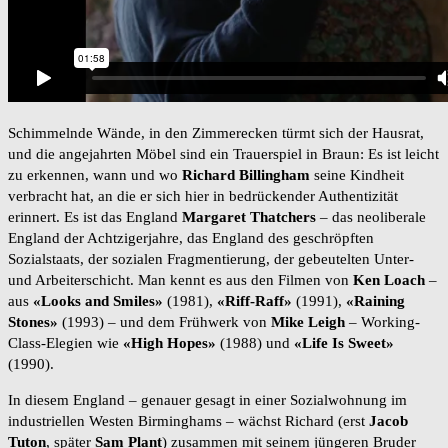
Schimmelnde Wände, in den Zimmerecken türmt sich der Hausrat,
und die angejahrten Möbel sind ein Trauerspiel in Braun: Es ist leicht
zu erkennen, wann und wo
Richard Billingham
seine Kindheit
verbracht hat, an die er sich hier in bedrückender Authentizität
erinnert. Es ist das England
Margaret Thatchers
– das neoliberale
England der Achtzigerjahre, das England des geschröpften
Sozialstaats, der sozialen Fragmentierung, der gebeutelten Unter-
und Arbeiterschicht. Man kennt es aus den Filmen von
Ken Loach
–
aus
«Looks and Smiles»
(1981),
«Riff-Raff»
(1991),
«Raining
Stones»
(1993) – und dem Frühwerk von
Mike Leigh
– Working-
Class-Elegien wie
«High Hopes»
(1988) und
«Life Is Sweet»
(1990).
In diesem England – genauer gesagt in einer Sozialwohnung im
industriellen Westen Birminghams – wächst Richard (erst
Jacob
Tuton
, später
Sam Plant
) zusammen mit seinem jüngeren Bruder