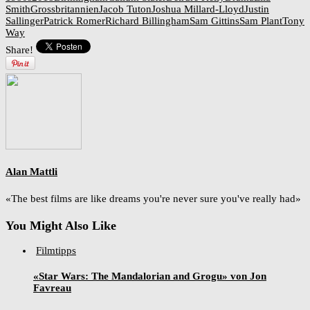
Smith
Grossbritannien
Jacob Tuton
Joshua Millard-Lloyd
Justin
Sallinger
Patrick Romer
Richard Billingham
Sam Gittins
Sam Plant
Tony
Way
Share!
Alan Mattli
«The best films are like dreams you're never sure you've really had»
You Might Also Like
Filmtipps
«Star Wars: The Mandalorian and Grogu» von Jon
Favreau