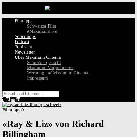
Filmtipps
Schweizer Film
#MaximumFive
Serientipps
Podcast
Toplisten
Newsletter
Über Maximum Cinema
Schreiber gesucht
Maximum Vorpremieren
Werbung auf Maximum Cinema
Impressum
Filmtipps
0
«Ray & Liz» von Richard
Billingham