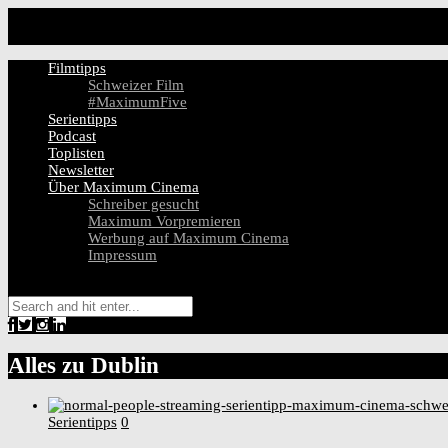
Filmtipps
Schweizer Film
#MaximumFive
Serientipps
Podcast
Toplisten
Newsletter
Über Maximum Cinema
Schreiber gesucht
Maximum Vorpremieren
Werbung auf Maximum Cinema
Impressum
Alles zu
Dublin
Serientipps
0