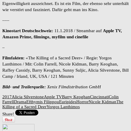
Eigenwilligkeit auszeichnet. Es ist ein Film, der ebenso sehr unterhält
wie verstört und fasziniert. Dafür geht man ins Kino.
–––
Kinostart Deutschschweiz:
11.1.2018 / Streambar auf
Apple TV,
Amazon Prime, filmingo, myfilm und cinefile
–
Filmfakten:
«The Killing of a Sacred Deer» / Regie: Yorgos
Lanthimos / Mit: Colin Farrell, Nicole Kidman, Barry Keoghan,
Raffey Cassidy, Barry Keoghan, Sunny Suljic, Alicia Silverstone, Bill
Camp / Irland, UK, USA / 121 Minuten
Bild- und Trailerquelle:
Xenix Filmdistribution GmbH
2017
Alicia Silverstone
Apple TV
Barry Keoghan
Cincinnati
Colin
Farrell
Drama
Efthymis Filippou
Euripides
Horror
Nicole Kidman
The
Killing of a Sacred Deer
Yorgos Lanthimos
Share!