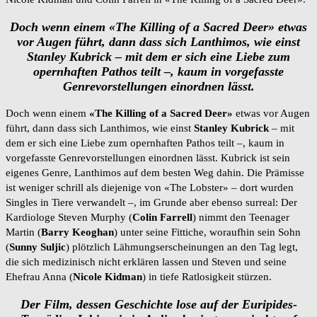
Doch wenn einem «The Killing of a Sacred Deer» etwas
vor Augen führt, dann dass sich Lanthimos, wie einst
Stanley Kubrick – mit dem er sich eine Liebe zum
opernhaften Pathos teilt –, kaum in vorgefasste
Genrevorstellungen einordnen lässt.
Doch wenn einem
«The Killing of a Sacred Deer»
etwas vor Augen
führt, dann dass sich Lanthimos, wie einst
Stanley Kubrick
– mit
dem er sich eine Liebe zum opernhaften Pathos teilt –, kaum in
vorgefasste Genrevorstellungen einordnen lässt. Kubrick ist sein
eigenes Genre, Lanthimos auf dem besten Weg dahin. Die Prämisse
ist weniger schrill als diejenige von «The Lobster» – dort wurden
Singles in Tiere verwandelt –, im Grunde aber ebenso surreal: Der
Kardiologe Steven Murphy (
Colin Farrell
) nimmt den Teenager
Martin (
Barry Keoghan
) unter seine Fittiche, woraufhin sein Sohn
(
Sunny Suljic
) plötzlich Lähmungserscheinungen an den Tag legt,
die sich medizinisch nicht erklären lassen und Steven und seine
Ehefrau Anna (
Nicole Kidman
) in tiefe Ratlosigkeit stürzen.
Der Film, dessen Geschichte lose auf der Euripides-