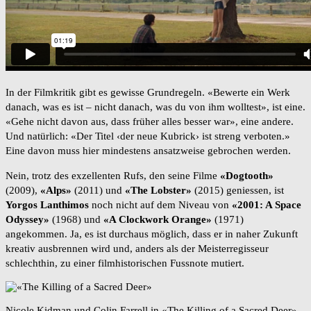
In der Filmkritik gibt es gewisse Grundregeln. «Bewerte ein Werk
danach, was es ist – nicht danach, was du von ihm wolltest», ist eine.
«Gehe nicht davon aus, dass früher alles besser war», eine andere.
Und natürlich: «Der Titel ‹der neue Kubrick› ist streng verboten.»
Eine davon muss hier mindestens ansatzweise gebrochen werden.
Nein, trotz des exzellenten Rufs, den seine Filme
«Dogtooth»
(2009),
«Alps»
(2011) und
«The Lobster»
(2015) geniessen, ist
Yorgos Lanthimos
noch nicht auf dem Niveau von
«2001: A Space
Odyssey»
(1968) und
«A Clockwork Orange»
(1971)
angekommen. Ja, es ist durchaus möglich, dass er in naher Zukunft
kreativ ausbrennen wird und, anders als der Meisterregisseur
schlechthin, zu einer filmhistorischen Fussnote mutiert.
Nicole Kidman und Colin Farrell in «The Killing of a Sacred Deer».