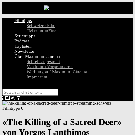
Filmtipps
Schweizer Film
#MaximumFive
Serientipps
Podcast
Toplisten
Newsletter
Über Maximum Cinema
Schreiber gesucht
Maximum Vorpremieren
Werbung auf Maximum Cinema
Impressum
Filmtipps
0
«The Killing of a Sacred Deer»
von Yorgos Lanthimos