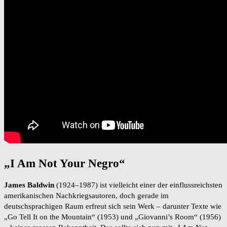
„I Am Not Your Negro“
James Baldwin
(1924–1987) ist vielleicht einer der einflussreichsten
amerikanischen Nachkriegsautoren, doch gerade im
deutschsprachigen Raum erfreut sich sein Werk – darunter Texte wie
„Go Tell It on the Mountain“ (1953) und „Giovanni’s Room“ (1956)