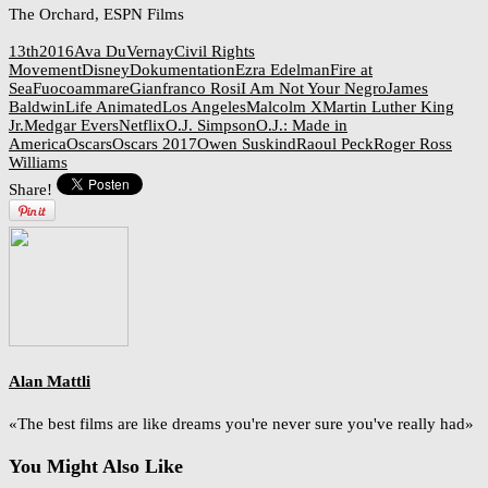
The Orchard, ESPN Films
13th
2016
Ava DuVernay
Civil Rights
Movement
Disney
Dokumentation
Ezra Edelman
Fire at
Sea
Fuocoammare
Gianfranco Rosi
I Am Not Your Negro
James
Baldwin
Life Animated
Los Angeles
Malcolm X
Martin Luther King
Jr.
Medgar Evers
Netflix
O.J. Simpson
O.J.: Made in
America
Oscars
Oscars 2017
Owen Suskind
Raoul Peck
Roger Ross
Williams
Share!
Alan Mattli
«The best films are like dreams you're never sure you've really had»
You Might Also Like