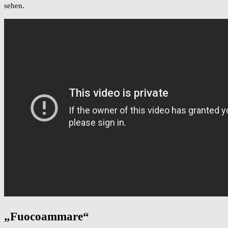
sehen.
„Fuocoammare“