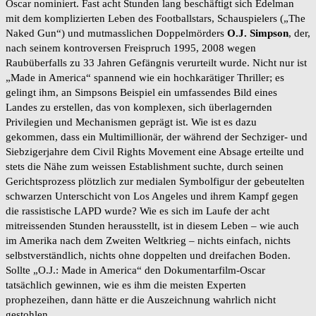
Oscar nominiert. Fast acht Stunden lang beschäftigt sich Edelman
mit dem komplizierten Leben des Footballstars, Schauspielers („The
Naked Gun“) und mutmasslichen Doppelmörders
O.J. Simpson
, der,
nach seinem kontroversen Freispruch 1995, 2008 wegen
Raubüberfalls zu 33 Jahren Gefängnis verurteilt wurde. Nicht nur ist
„Made in America“ spannend wie ein hochkarätiger Thriller; es
gelingt ihm, an Simpsons Beispiel ein umfassendes Bild eines
Landes zu erstellen, das von komplexen, sich überlagernden
Privilegien und Mechanismen geprägt ist. Wie ist es dazu
gekommen, dass ein Multimillionär, der während der Sechziger- und
Siebzigerjahre dem Civil Rights Movement eine Absage erteilte und
stets die Nähe zum weissen Establishment suchte, durch seinen
Gerichtsprozess plötzlich zur medialen Symbolfigur der gebeutelten
schwarzen Unterschicht von Los Angeles und ihrem Kampf gegen
die rassistische LAPD wurde? Wie es sich im Laufe der acht
mitreissenden Stunden herausstellt, ist in diesem Leben – wie auch
im Amerika nach dem Zweiten Weltkrieg – nichts einfach, nichts
selbstverständlich, nichts ohne doppelten und dreifachen Boden.
Sollte „O.J.: Made in America“ den Dokumentarfilm-Oscar
tatsächlich gewinnen, wie es ihm die meisten Experten
prophezeihen, dann hätte er die Auszeichnung wahrlich nicht
gestohlen.