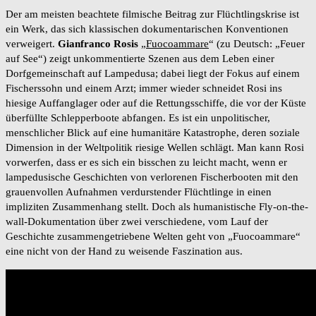
Der am meisten beachtete filmische Beitrag zur Flüchtlingskrise ist
ein Werk, das sich klassischen dokumentarischen Konventionen
verweigert.
Gianfranco Rosis
„
Fuocoammare
“ (zu Deutsch: „Feuer
auf See“) zeigt unkommentierte Szenen aus dem Leben einer
Dorfgemeinschaft auf Lampedusa; dabei liegt der Fokus auf einem
Fischerssohn und einem Arzt; immer wieder schneidet Rosi ins
hiesige Auffanglager oder auf die Rettungsschiffe, die vor der Küste
überfüllte Schlepperboote abfangen. Es ist ein unpolitischer,
menschlicher Blick auf eine humanitäre Katastrophe, deren soziale
Dimension in der Weltpolitik riesige Wellen schlägt. Man kann Rosi
vorwerfen, dass er es sich ein bisschen zu leicht macht, wenn er
lampedusische Geschichten von verlorenen Fischerbooten mit den
grauenvollen Aufnahmen verdurstender Flüchtlinge in einen
impliziten Zusammenhang stellt. Doch als humanistische Fly-on-the-
wall-Dokumentation über zwei verschiedene, vom Lauf der
Geschichte zusammengetriebene Welten geht von „Fuocoammare“
eine nicht von der Hand zu weisende Faszination aus.