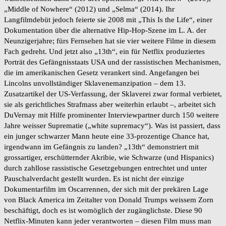
„Middle of Nowhere“ (2012) und „Selma“ (2014). Ihr
Langfilmdebüt jedoch feierte sie 2008 mit „This Is the Life“, einer
Dokumentation über die alternative Hip-Hop-Szene im L. A. der
Neunzigerjahre; fürs Fernsehen hat sie vier weitere Filme in diesem
Fach gedreht. Und jetzt also „13th“, ein für Netflix produziertes
Porträt des Gefängnisstaats USA und der rassistischen Mechanismen,
die im amerikanischen Gesetz verankert sind. Angefangen bei
Lincolns unvollständiger Sklavenemanzipation – dem 13.
Zusatzartikel der US-Verfassung, der Sklaverei zwar formal verbietet,
sie als gerichtliches Strafmass aber weiterhin erlaubt –, arbeitet sich
DuVernay mit Hilfe prominenter Interviewpartner durch 150 weitere
Jahre weisser Suprematie („white supremacy“). Was ist passiert, dass
ein junger schwarzer Mann heute eine 33-prozentige Chance hat,
irgendwann im Gefängnis zu landen? „13th“ demonstriert mit
grossartiger, erschütternder Akribie, wie Schwarze (und Hispanics)
durch zahllose rassistische Gesetzgebungen entrechtet und unter
Pauschalverdacht gestellt wurden. Es ist nicht der einzige
Dokumentarfilm im Oscarrennen, der sich mit der prekären Lage
von Black America im Zeitalter von Donald Trumps weissem Zorn
beschäftigt, doch es ist womöglich der zugänglichste. Diese 90
Netflix-Minuten kann jeder verantworten – diesen Film muss man