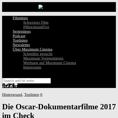
Filmtipps
Schweizer Film
#MaximumFive
Serientipps
Podcast
Toplisten
Newsletter
Über Maximum Cinema
Schreiber gesucht
Maximum Vorpremieren
Werbung auf Maximum Cinema
Impressum
Hintergrund
,
Toplisten
0
Die Oscar-Dokumentarfilme 2017
im Check