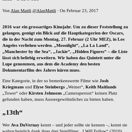
Von
Alan Mattli
@AlanMattli
·
On Februar 23, 2017
2016 war ein grossartiges Kinojahr. Um zu dieser Feststellung zu
gelangen, genügt ein Blick auf die Hauptkategorien der Oscars,
die in der Nacht zum Montag, 27. Februar (2 Uhr MEZ), in Los
Angeles verliehen werden. „Moonlight“, „La La Land“,
„Manchester by the Sea“, „Jackie“, „Hidden Figures“ – die Liste
lässt sich beliebig erweitern. Wir haben das Quintett unter die
Lupe genommen, aus dem die Academy den besten
Dokumentarfilm des Jahres küren muss.
Eine Kategorie, in der so bemerkenswerte Filme wie
Josh
Kriegmans
und
Elyse Steinbergs
„Weiner“,
Keith Maitlands
„Tower“ oder
Kirsten Johnsons
„Cameraperson“ keinen Platz
gefunden haben, muss Aussergewöhnliches zu bieten haben.
„13th“
Wer
Ava DuVernay
kennt – und jeder sollte sie kennen –, kennt sie
wahrscheinlich dank ihrer drei Spielfilme: „I Will Follow“ (2010),