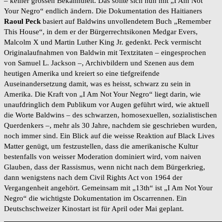
– keiner grossen Bekanntheit. Das sollte sich nun mit „I Am Not
Your Negro“ endlich ändern. Die Dokumentation des Haitianers
Raoul Peck
basiert auf Baldwins unvollendetem Buch „Remember
This House“, in dem er der Bürgerrechtsikonen Medgar Evers,
Malcolm X und Martin Luther King Jr. gedenkt. Peck vermischt
Originalaufnahmen von Baldwin mit Textzitaten – eingesprochen
von Samuel L. Jackson –, Archivbildern und Szenen aus dem
heutigen Amerika und kreiert so eine tiefgreifende
Auseinandersetzung damit, was es heisst, schwarz zu sein in
Amerika. Die Kraft von „I Am Not Your Negro“ liegt darin, wie
unaufdringlich dem Publikum vor Augen geführt wird, wie aktuell
die Worte Baldwins – des schwarzen, homosexuellen, sozialistischen
Querdenkers –, mehr als 30 Jahre, nachdem sie geschrieben wurden,
noch immer sind. Ein Blick auf die weisse Reaktion auf Black Lives
Matter genügt, um festzustellen, dass die amerikanische Kultur
bestenfalls von weisser Moderation dominiert wird, vom naiven
Glauben, dass der Rassismus, wenn nicht nach dem Bürgerkrieg,
dann wenigstens nach dem Civil Rights Act von 1964 der
Vergangenheit angehört. Gemeinsam mit „13th“ ist „I Am Not Your
Negro“ die wichtigste Dokumentation im Oscarrennen. Ein
Deutschschweizer Kinostart ist für April oder Mai geplant.