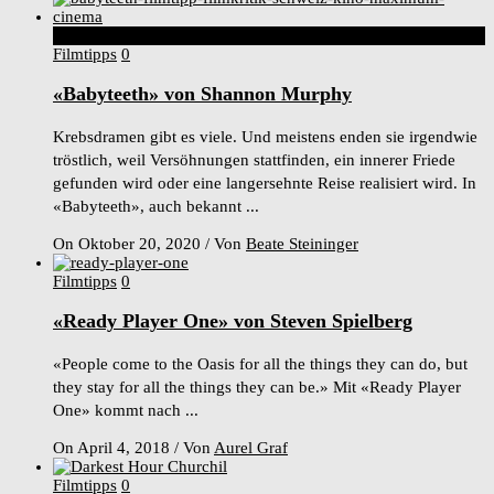
9
Score
Filmtipps
0
«Babyteeth» von Shannon Murphy
Krebsdramen gibt es viele. Und meistens enden sie irgendwie
tröstlich, weil Versöhnungen stattfinden, ein innerer Friede
gefunden wird oder eine langersehnte Reise realisiert wird. In
«Babyteeth», auch bekannt ...
On Oktober 20, 2020
/
Von
Beate Steininger
Filmtipps
0
«Ready Player One» von Steven Spielberg
«People come to the Oasis for all the things they can do, but
they stay for all the things they can be.» Mit «Ready Player
One» kommt nach ...
On April 4, 2018
/
Von
Aurel Graf
Filmtipps
0