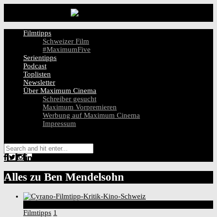
Filmtipps
Schweizer Film
#MaximumFive
Serientipps
Podcast
Toplisten
Newsletter
Über Maximum Cinema
Schreiber gesucht
Maximum Vorpremieren
Werbung auf Maximum Cinema
Impressum
Alles zu
Ben Mendelsohn
9
Score
Filmtipps
1