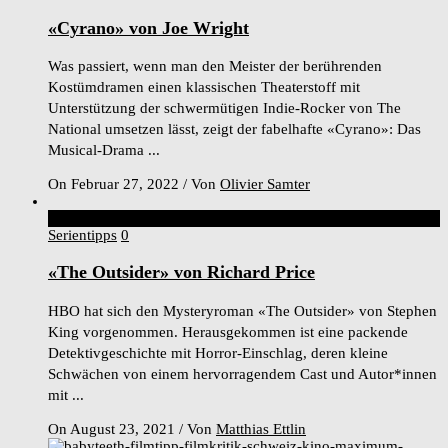
«Cyrano» von Joe Wright
Was passiert, wenn man den Meister der berührenden
Kostümdramen einen klassischen Theaterstoff mit
Unterstützung der schwermütigen Indie-Rocker von The
National umsetzen lässt, zeigt der fabelhafte «Cyrano»: Das
Musical-Drama ...
On Februar 27, 2022
/
Von
Olivier Samter
8
Score
Serientipps
0
«The Outsider» von Richard Price
HBO hat sich den Mysteryroman «The Outsider» von Stephen
King vorgenommen. Herausgekommen ist eine packende
Detektivgeschichte mit Horror-Einschlag, deren kleine
Schwächen von einem hervorragendem Cast und Autor*innen
mit ...
On August 23, 2021
/
Von
Matthias Ettlin