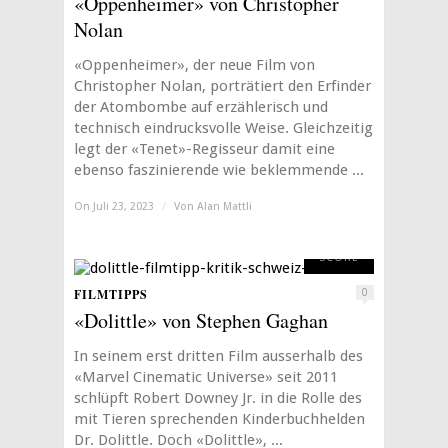
«Oppenheimer» von Christopher
Nolan
«Oppenheimer», der neue Film von
Christopher Nolan, porträtiert den Erfinder
der Atombombe auf erzählerisch und
technisch eindrucksvolle Weise. Gleichzeitig
legt der «Tenet»-Regisseur damit eine
ebenso faszinierende wie beklemmende ...
On Juli 23, 2023
/
Von
Alan Mattli
2
SCORE
FILMTIPPS
0
«Dolittle» von Stephen Gaghan
In seinem erst dritten Film ausserhalb des
«Marvel Cinematic Universe» seit 2011
schlüpft Robert Downey Jr. in die Rolle des
mit Tieren sprechenden Kinderbuchhelden
Dr. Dolittle. Doch «Dolittle», ...