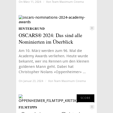
On März 11, 2024
/
Von
Team Maximum Cinema
HINTERGRUND
0
OSCARS® 2024: Das sind alle
Nominierten im Überblick
Am 10. März werden zum 96. Mal die
Academy Awards verliehen. Heute wurde
bekannt, wer ins Rennen um den kleinen
goldenen Mann geht. Dabei hat
Christopher Nolans «Oppenheimer» ...
On Januar 23, 2024
/
Von
Team Maximum Cinema
8
SCORE
FILMTIPPS
0