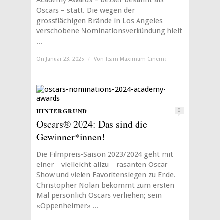
Academy Awards – besser bekannt als
Oscars – statt. Die wegen der
grossflächigen Brände in Los Angeles
verschobene Nominationsverkündung hielt
...
On Januar 23, 2025
/
Von
Team Maximum Cinema
HINTERGRUND
0
Oscars® 2024: Das sind die
Gewinner*innen!
Die Filmpreis-Saison 2023/2024 geht mit
einer – vielleicht allzu – rasanten Oscar-
Show und vielen Favoritensiegen zu Ende.
Christopher Nolan bekommt zum ersten
Mal persönlich Oscars verliehen; sein
«Oppenheimer» ...