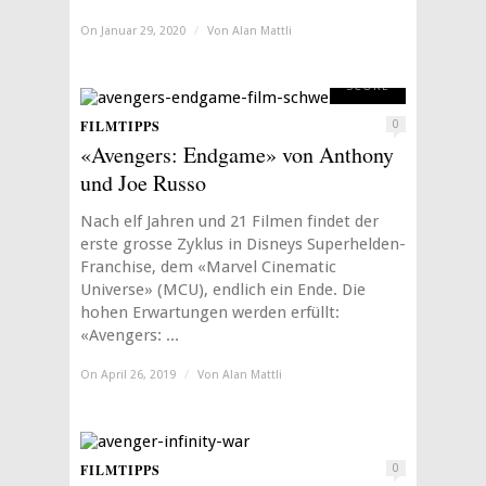
On Januar 29, 2020
/
Von
Alan Mattli
8
SCORE
FILMTIPPS
0
«Avengers: Endgame» von Anthony
und Joe Russo
Nach elf Jahren und 21 Filmen findet der
erste grosse Zyklus in Disneys Superhelden-
Franchise, dem «Marvel Cinematic
Universe» (MCU), endlich ein Ende. Die
hohen Erwartungen werden erfüllt:
«Avengers: ...
On April 26, 2019
/
Von
Alan Mattli
FILMTIPPS
0