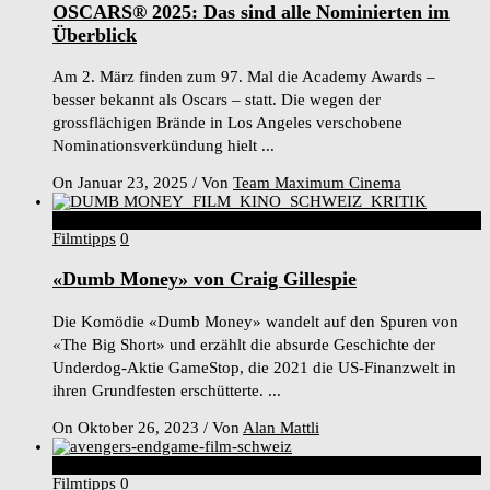
OSCARS® 2025: Das sind alle Nominierten im
Überblick
Am 2. März finden zum 97. Mal die Academy Awards –
besser bekannt als Oscars – statt. Die wegen der
grossflächigen Brände in Los Angeles verschobene
Nominationsverkündung hielt ...
On Januar 23, 2025
/
Von
Team Maximum Cinema
3
Score
Filmtipps
0
«Dumb Money» von Craig Gillespie
Die Komödie «Dumb Money» wandelt auf den Spuren von
«The Big Short» und erzählt die absurde Geschichte der
Underdog-Aktie GameStop, die 2021 die US-Finanzwelt in
ihren Grundfesten erschütterte. ...
On Oktober 26, 2023
/
Von
Alan Mattli
8
Score
Filmtipps
0