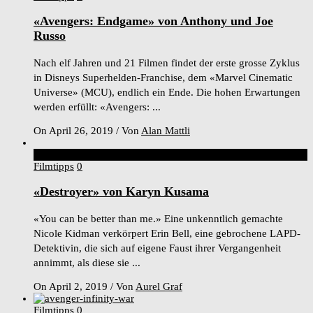
«Avengers: Endgame» von Anthony und Joe
Russo
Nach elf Jahren und 21 Filmen findet der erste grosse Zyklus
in Disneys Superhelden-Franchise, dem «Marvel Cinematic
Universe» (MCU), endlich ein Ende. Die hohen Erwartungen
werden erfüllt: «Avengers: ...
On April 26, 2019
/
Von
Alan Mattli
6
Score
Filmtipps
0
«Destroyer» von Karyn Kusama
«You can be better than me.» Eine unkenntlich gemachte
Nicole Kidman verkörpert Erin Bell, eine gebrochene LAPD-
Detektivin, die sich auf eigene Faust ihrer Vergangenheit
annimmt, als diese sie ...
On April 2, 2019
/
Von
Aurel Graf
Filmtipps
0