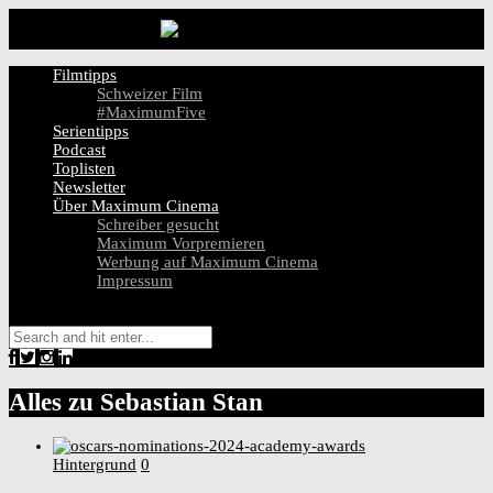
Filmtipps
Schweizer Film
#MaximumFive
Serientipps
Podcast
Toplisten
Newsletter
Über Maximum Cinema
Schreiber gesucht
Maximum Vorpremieren
Werbung auf Maximum Cinema
Impressum
Alles zu
Sebastian Stan
Hintergrund
0