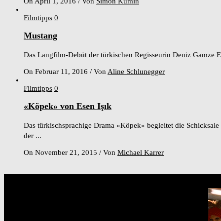
On April 1, 2016
/
Von
Simon Kümin
Filmtipps
0
Mustang
Das Langfilm-Debüt der türkischen Regisseurin Deniz Gamze Ergü
On Februar 11, 2016
/
Von
Aline Schlunegger
Filmtipps
0
«Köpek» von Esen Işık
Das türkischsprachige Drama «Köpek» begleitet die Schicksale
der ...
On November 21, 2015
/
Von
Michael Karrer