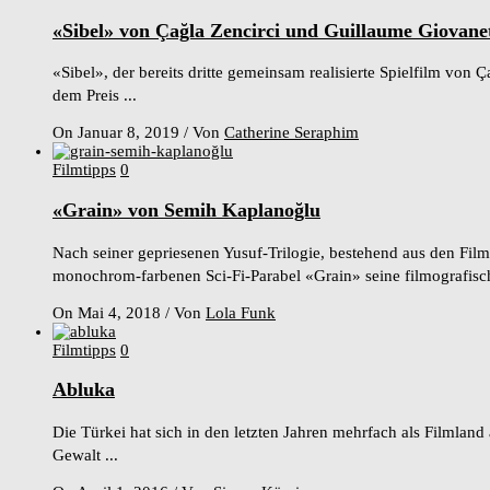
«Sibel» von Çağla Zencirci und Guillaume Giovanet
«Sibel», der bereits dritte gemeinsam realisierte Spielfilm vo
dem Preis ...
On Januar 8, 2019
/
Von
Catherine Seraphim
Filmtipps
0
«Grain» von Semih Kaplanoğlu
Nach seiner gepriesenen Yusuf-Trilogie, bestehend aus den Fil
monochrom-farbenen Sci-Fi-Parabel «Grain» seine filmografisch
On Mai 4, 2018
/
Von
Lola Funk
Filmtipps
0
Abluka
Die Türkei hat sich in den letzten Jahren mehrfach als Filmla
Gewalt ...