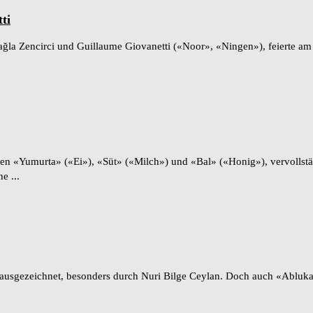
ti
n Çağla Zencirci und Guillaume Giovanetti («Noor», «Ningen»), feierte 
men «Yumurta» («Ei»), «Süt» («Milch») und «Bal» («Honig»), vervollst
e ...
nd ausgezeichnet, besonders durch Nuri Bilge Ceylan. Doch auch «Ablu