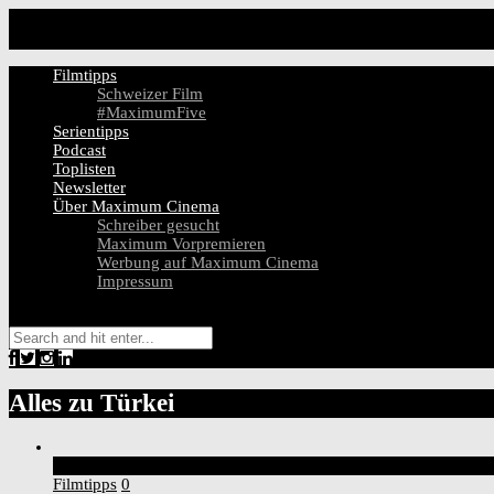
Filmtipps
Schweizer Film
#MaximumFive
Serientipps
Podcast
Toplisten
Newsletter
Über Maximum Cinema
Schreiber gesucht
Maximum Vorpremieren
Werbung auf Maximum Cinema
Impressum
Alles zu
Türkei
7
Score
Filmtipps
0