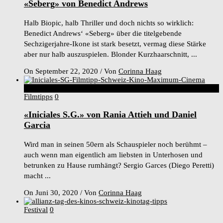
«Seberg» von Benedict Andrews
Halb Biopic, halb Thriller und doch nichts so wirklich:
Benedict Andrews‘ «Seberg» über die titelgebende
Sechzigerjahre-Ikone ist stark besetzt, vermag diese Stärke
aber nur halb auszuspielen. Blonder Kurzhaarschnitt, ...
On September 22, 2020
/
Von
Corinna Haag
6
Score
Filmtipps
0
«Iniciales S.G.» von Rania Attieh und Daniel
Garcia
Wird man in seinen 50ern als Schauspieler noch berühmt –
auch wenn man eigentlich am liebsten in Unterhosen und
betrunken zu Hause rumhängt? Sergio Garces (Diego Peretti)
macht ...
On Juni 30, 2020
/
Von
Corinna Haag
Festival
0