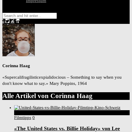
Impressum
Corinna Haag
«Supercalifragilisticexpialidocious – Something to say when you
don't know what to say.» Mary Poppins, 1964
Alle Artikel von
Corinna Haag
6
Score
Filmtipps
0
«The United States vs. Billie Holiday» von Lee