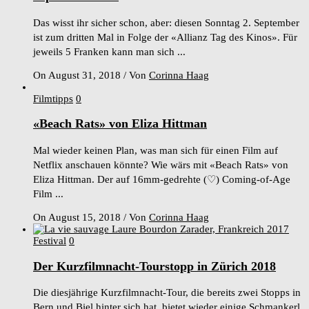
Das wisst ihr sicher schon, aber: diesen Sonntag 2. September
ist zum dritten Mal in Folge der «Allianz Tag des Kinos». Für
jeweils 5 Franken kann man sich ...
On August 31, 2018
/
Von
Corinna Haag
Filmtipps
0
«Beach Rats» von Eliza Hittman
Mal wieder keinen Plan, was man sich für einen Film auf
Netflix anschauen könnte? Wie wärs mit «Beach Rats» von
Eliza Hittman. Der auf 16mm-gedrehte (♡) Coming-of-Age
Film ...
On August 15, 2018
/
Von
Corinna Haag
Festival
0
Der Kurzfilmnacht-Tourstopp in Zürich 2018
Die diesjährige Kurzfilmnacht-Tour, die bereits zwei Stopps in
Bern und Biel hinter sich hat, bietet wieder einige Schmankerl