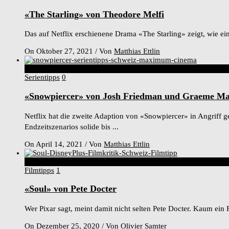
«The Starling» von Theodore Melfi
Das auf Netflix erschienene Drama «The Starling» zeigt, wie ei
On Oktober 27, 2021
/
Von
Matthias Ettlin
6
Score
Serientipps
0
«Snowpiercer» von Josh Friedman und Graeme M
Netflix hat die zweite Adaption von «Snowpiercer» in Angriff 
Endzeitszenarios solide bis ...
On April 14, 2021
/
Von
Matthias Ettlin
5
Score
Filmtipps
1
«Soul» von Pete Docter
Wer Pixar sagt, meint damit nicht selten Pete Docter. Kaum ein F
On Dezember 25, 2020
/
Von
Olivier Samter