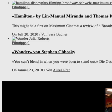
Filmtipps
0
«Hamilton» by Lin-Manuel Miranda and Thomas K
This might be a first on Maximum Cinema: a review of a Broadway
On Juli 28, 2020
/
Von
Sara Bucher
Filmtipps
0
«Wonder» von Stephen Chbosky
«You can’t blend in when you were born to stand out.» Die Gesch
On Januar 23, 2018
/
Von
Aurel Graf