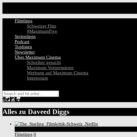
Filmtipps
Schweizer Film
#MaximumFive
Serientipps
Podcast
Toplisten
Newsletter
Über Maximum Cinema
Schreiber gesucht
Maximum Vorpremieren
Werbung auf Maximum Cinema
Impressum
Alles zu
Daveed Diggs
5
Score
Filmtipps
0