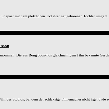
n Ehepaar mit dem plötzlichen Tod ihrer neugeborenen Tochter umgeht. De
anson
genommen. Die aus Bong Joon-hos gleichnamigem Film bekannte Geschich
ilm des Studios, bei dem der schlaksige Filmemacher nicht irgendwie sein