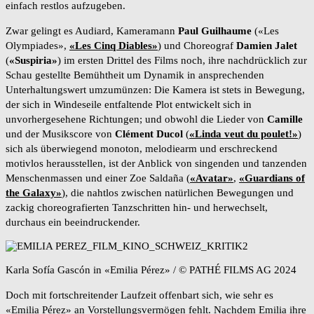
einfach restlos aufzugeben.
Zwar gelingt es Audiard, Kameramann
Paul Guilhaume
(«Les
Olympiades»,
«Les Cinq Diables»
) und Choreograf
Damien Jalet
(
«Suspiria
»
) im ersten Drittel des Films noch, ihre nachdrücklich zur
Schau gestellte Bemühtheit um Dynamik in ansprechenden
Unterhaltungswert umzumünzen: Die Kamera ist stets in Bewegung,
der sich in Windeseile entfaltende Plot entwickelt sich in
unvorhergesehene Richtungen; und obwohl die Lieder von
Camille
und der Musikscore von
Clément Ducol
(
«Linda veut du poulet!»
)
sich als überwiegend monoton, melodiearm und erschreckend
motivlos herausstellen, ist der Anblick von singenden und tanzenden
Menschenmassen und einer Zoe Saldaña (
«Avatar»
,
«Guardians of
the Galaxy»
), die nahtlos zwischen natürlichen Bewegungen und
zackig choreografierten Tanzschritten hin- und herwechselt,
durchaus ein beeindruckender.
Karla Sofía Gascón in «Emilia Pérez» / © PATHÉ FILMS AG 2024
Doch mit fortschreitender Laufzeit offenbart sich, wie sehr es
«Emilia Pérez» an Vorstellungsvermögen fehlt. Nachdem Emilia ihre