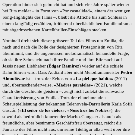
Operation hinter sich gebracht hat und sich vier Jahre später wieder
bei Rita meldet – in Form von «Por casualidad», einem der wenigen
Song-Highlights des Films –, bleibt die Affiche bis zum Schluss in
einem langfädig erzählten, irritierend oberflächlichen Familiendrama
mit abgedroschenen Kartellthriller-Einschlägen stecken.
Nominell dreht sich dieser grössere Teil des Films um Emilia, die
nach und nach die Rolle der designierten Protagonistin von Rita
übernimmt, und die angemessen melodramatisch behandelte Frage,
ob sie ihre Sehnsucht nach ihrer Familie und ihre Eifersucht auf
Jessis neuen Liebhaber (
Édgar Ramírez
) wieder auf die schiefe
Bahn führen wird. Dass Audiard aber nicht Melodramameister
Pedro
Almodóvar
ist – trotz der Echos von
«La piel que habito»
(2011)
und, überraschenderweise,
«Madres paralelas»
(2021), welche
durch die Geschichte geistern –, zeigt nicht zuletzt die schwache
Charakterisierung von Emilia. Trotz der einnehmenden
Schauspielleistung der bekannten Telenovela-Darstellerin Karla Sofía
Gascón (
«El señor de los cielos»
,
«Nosotros los Nobles»
), die
sowohl als bedrohlich knurrender Macho-Gangster als auch als
freundliche, aber bestimmte Geschäftsfrau überzeugt, reicht die
Fantasie des Films nicht aus, um seine Titelfigur allzu weit über ihre