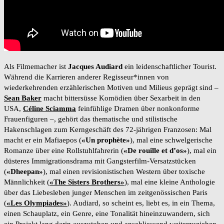
Als Filmemacher ist
Jacques Audiard
ein leidenschaftlicher Tourist.
Während die Karrieren anderer Regisseur*innen von
wiederkehrenden erzählerischen Motiven und Milieus geprägt sind –
Sean Baker
macht bittersüsse Komödien über Sexarbeit in den
USA,
Céline Sciamma
feinfühlige Dramen über nonkonforme
Frauenfiguren –, gehört das thematische und stilistische
Hakenschlagen zum Kerngeschäft des 72-jährigen Franzosen: Mal
macht er ein Mafiaepos (
«Un prophète»
), mal eine schwelgerische
Romanze über eine Rollstuhlfahrerin (
«De rouille et d’os»
), mal ein
düsteres Immigrationsdrama mit Gangsterfilm-Versatzstücken
(
«Dheepan»
), mal einen revisionistischen Western über toxische
Männlichkeit (
«The Sisters Brothers»
), mal eine kleine Anthologie
über das Liebesleben junger Menschen im zeitgenössischen Paris
(
«Les Olympiades»
). Audiard, so scheint es, liebt es, in ein Thema,
einen Schauplatz, ein Genre, eine Tonalität hineinzuwandern, sich