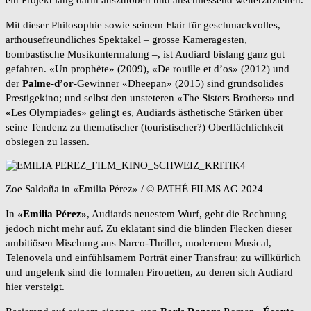
ein Projekt lang darin auszutoben und anschliessend weiterzuziehen.
Mit dieser Philosophie sowie seinem Flair für geschmackvolles,
arthousefreundliches Spektakel – grosse Kameragesten,
bombastische Musikuntermalung –, ist Audiard bislang ganz gut
gefahren. «Un prophète» (2009), «De rouille et d’os» (2012) und
der
Palme-d’or
-Gewinner «Dheepan» (2015) sind grundsolides
Prestigekino; und selbst den unsteteren «The Sisters Brothers» und
«Les Olympiades» gelingt es, Audiards ästhetische Stärken über
seine Tendenz zu thematischer (touristischer?) Oberflächlichkeit
obsiegen zu lassen.
Zoe Saldaña in «Emilia Pérez» / © PATHÉ FILMS AG 2024
In
«Emilia Pérez»
, Audiards neuestem Wurf, geht die Rechnung
jedoch nicht mehr auf. Zu eklatant sind die blinden Flecken dieser
ambitiösen Mischung aus Narco-Thriller, modernem Musical,
Telenovela und einfühlsamem Porträt einer Transfrau; zu willkürlich
und ungelenk sind die formalen Pirouetten, zu denen sich Audiard
hier versteigt.