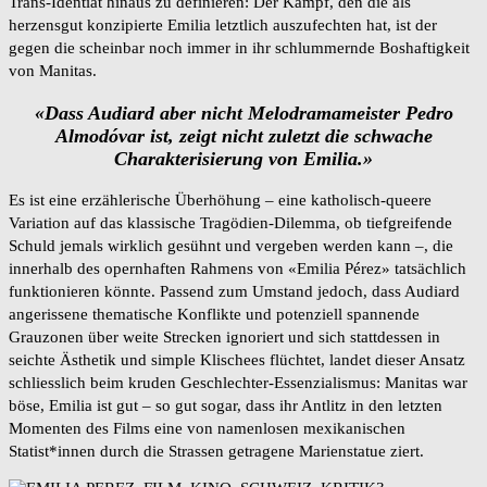
Trans-Identiät hinaus zu definieren: Der Kampf, den die als
herzensgut konzipierte Emilia letztlich auszufechten hat, ist der
gegen die scheinbar noch immer in ihr schlummernde Boshaftigkeit
von Manitas.
«Dass Audiard aber nicht Melodramameister Pedro
Almodóvar ist, zeigt nicht zuletzt die schwache
Charakterisierung von Emilia.»
Es ist eine erzählerische Überhöhung – eine katholisch-queere
Variation auf das klassische Tragödien-Dilemma, ob tiefgreifende
Schuld jemals wirklich gesühnt und vergeben werden kann –, die
innerhalb des opernhaften Rahmens von «Emilia Pérez» tatsächlich
funktionieren könnte. Passend zum Umstand jedoch, dass Audiard
angerissene thematische Konflikte und potenziell spannende
Grauzonen über weite Strecken ignoriert und sich stattdessen in
seichte Ästhetik und simple Klischees flüchtet, landet dieser Ansatz
schliesslich beim kruden Geschlechter-Essenzialismus: Manitas war
böse, Emilia ist gut – so gut sogar, dass ihr Antlitz in den letzten
Momenten des Films eine von namenlosen mexikanischen
Statist*innen durch die Strassen getragene Marienstatue ziert.