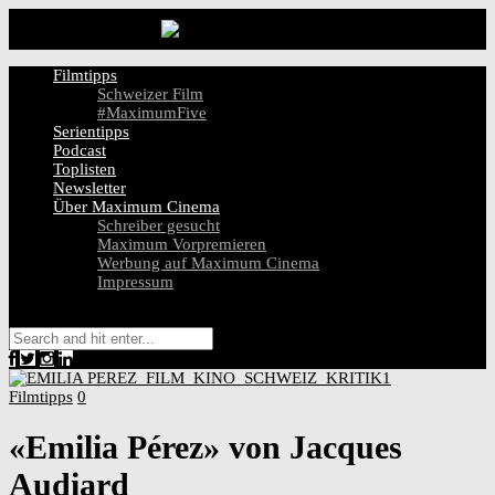
Filmtipps
Schweizer Film
#MaximumFive
Serientipps
Podcast
Toplisten
Newsletter
Über Maximum Cinema
Schreiber gesucht
Maximum Vorpremieren
Werbung auf Maximum Cinema
Impressum
Filmtipps
0
«Emilia Pérez» von Jacques
Audiard