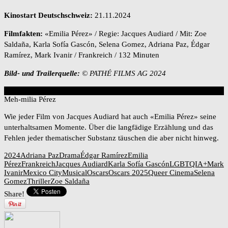
Kinostart Deutschschweiz:
21.11.2024
Filmfakten:
«Emilia Pérez» / Regie: Jacques Audiard / Mit: Zoe
Saldaña, Karla Sofía Gascón, Selena Gomez, Adriana Paz, Édgar
Ramírez, Mark Ivanir / Frankreich / 132 Minuten
Bild- und Trailerquelle:
© PATHÉ FILMS AG 2024
4
Overall Score
Meh-milia Pérez
Wie jeder Film von Jacques Audiard hat auch «Emilia Pérez» seine
unterhaltsamen Momente. Über die langfädige Erzählung und das
Fehlen jeder thematischer Substanz täuschen die aber nicht hinweg.
2024
Adriana Paz
Drama
Édgar Ramírez
Emilia
Pérez
Frankreich
Jacques Audiard
Karla Sofía Gascón
LGBTQIA+
Mark
Ivanir
Mexico City
Musical
Oscars
Oscars 2025
Queer Cinema
Selena
Gomez
Thriller
Zoe Saldaña
Share!