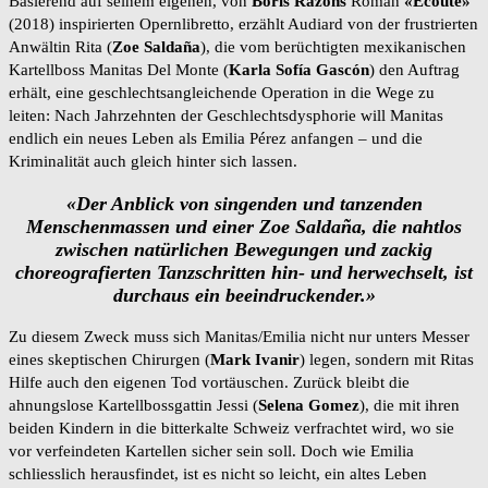
Basierend auf seinem eigenen, von
Boris Razons
Roman
«Écoute»
(2018) inspirierten Opernlibretto, erzählt Audiard von der frustrierten
Anwältin Rita (
Zoe Saldaña
), die vom berüchtigten mexikanischen
Kartellboss Manitas Del Monte (
Karla Sofía Gascón
) den Auftrag
erhält, eine geschlechtsangleichende Operation in die Wege zu
leiten: Nach Jahrzehnten der Geschlechtsdysphorie will Manitas
endlich ein neues Leben als Emilia Pérez anfangen – und die
Kriminalität auch gleich hinter sich lassen.
«Der Anblick von singenden und tanzenden
Menschenmassen und einer Zoe Saldaña, die nahtlos
zwischen natürlichen Bewegungen und zackig
choreografierten Tanzschritten hin- und herwechselt, ist
durchaus ein beeindruckender.»
Zu diesem Zweck muss sich Manitas/Emilia nicht nur unters Messer
eines skeptischen Chirurgen (
Mark Ivanir
) legen, sondern mit Ritas
Hilfe auch den eigenen Tod vortäuschen. Zurück bleibt die
ahnungslose Kartellbossgattin Jessi (
Selena Gomez
), die mit ihren
beiden Kindern in die bitterkalte Schweiz verfrachtet wird, wo sie
vor verfeindeten Kartellen sicher sein soll. Doch wie Emilia
schliesslich herausfindet, ist es nicht so leicht, ein altes Leben