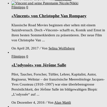
Filmtipps
0
«Vincent» von Christophe Van Rompaey
Klassische Road Movies beginnen eher selten mit einem
Suizidversuch. Doch «Vincent» schafft es, Komik und Ernst in
ihren besten Sommerkleidern zu präsentieren. Der neue Film
von Christophe Van ...
On April 28, 2017
/
Von
Selina Wolfisberg
Filmtipps
0
«L’odyssée» von Jérôme Salle
Pilot, Taucher, Forscher, Tüftler, Lehrer, Kapitalist, Autor,
Regisseur, Weltstar – der französische Meeresbiologe Jacques-
Yves Cousteau (1910–1997) war eine überlebensgrosse
Persönlichkeit, der Jérôme Salle im bildgewaltigen Biopic
„L’odyssée“ auf ...
On Dezember 4, 2016
/
Von
Alan Mattli