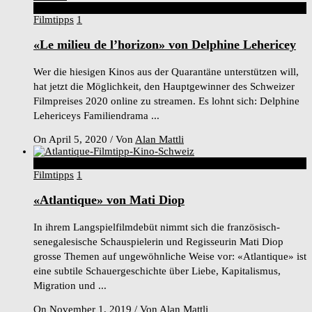
7
Score
Filmtipps
1
«Le milieu de l’horizon» von Delphine Lehericey
Wer die hiesigen Kinos aus der Quarantäne unterstützen will,
hat jetzt die Möglichkeit, den Hauptgewinner des Schweizer
Filmpreises 2020 online zu streamen. Es lohnt sich: Delphine
Lehericeys Familiendrama ...
On April 5, 2020
/
Von
Alan Mattli
7
Score
Filmtipps
1
«Atlantique» von Mati Diop
In ihrem Langspielfilmdebüt nimmt sich die französisch-
senegalesische Schauspielerin und Regisseurin Mati Diop
grosse Themen auf ungewöhnliche Weise vor: «Atlantique» ist
eine subtile Schauergeschichte über Liebe, Kapitalismus,
Migration und ...
On November 1, 2019
/
Von
Alan Mattli