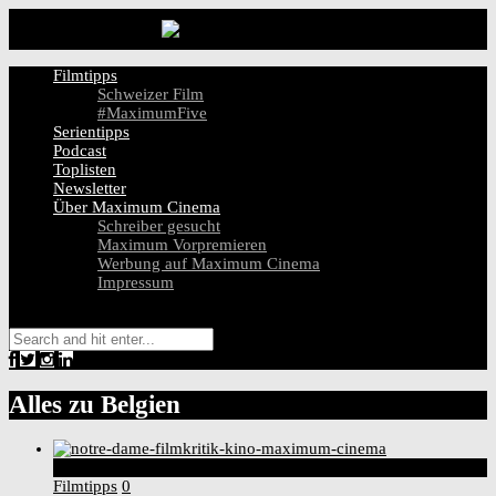
Filmtipps
Schweizer Film
#MaximumFive
Serientipps
Podcast
Toplisten
Newsletter
Über Maximum Cinema
Schreiber gesucht
Maximum Vorpremieren
Werbung auf Maximum Cinema
Impressum
Alles zu
Belgien
2
Score
Filmtipps
0