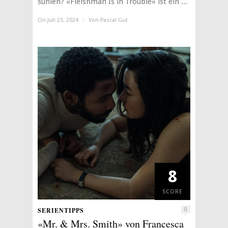
suhlen? «Fleishman Is in Trouble» ist ein ...
On Juli 23, 2024
/
Von
Pascal Gut
8
SCORE
SERIENTIPPS
0
«Mr. & Mrs. Smith» von Francesca