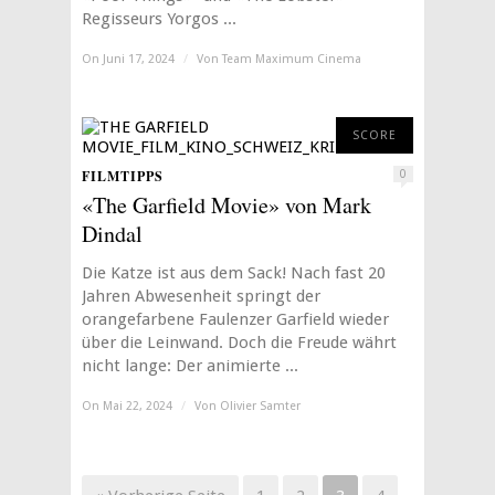
Regisseurs Yorgos ...
On Juni 17, 2024
/
Von
Team Maximum Cinema
2
SCORE
FILMTIPPS
0
«The Garfield Movie» von Mark
Dindal
Die Katze ist aus dem Sack! Nach fast 20
Jahren Abwesenheit springt der
orangefarbene Faulenzer Garfield wieder
über die Leinwand. Doch die Freude währt
nicht lange: Der animierte ...
On Mai 22, 2024
/
Von
Olivier Samter