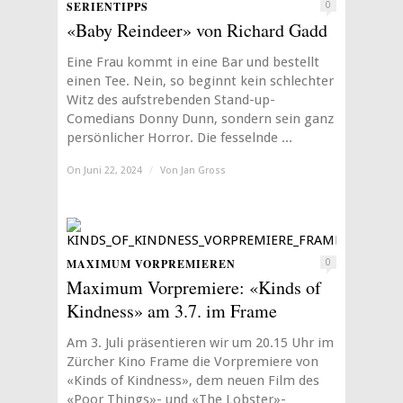
SERIENTIPPS
0
«Baby Reindeer» von Richard Gadd
Eine Frau kommt in eine Bar und bestellt
einen Tee. Nein, so beginnt kein schlechter
Witz des aufstrebenden Stand-up-
Comedians Donny Dunn, sondern sein ganz
persönlicher Horror. Die fesselnde ...
On Juni 22, 2024
/
Von
Jan Gross
MAXIMUM VORPREMIEREN
0
Maximum Vorpremiere: «Kinds of
Kindness» am 3.7. im Frame
Am 3. Juli präsentieren wir um 20.15 Uhr im
Zürcher Kino Frame die Vorpremiere von
«Kinds of Kindness», dem neuen Film des
«Poor Things»- und «The Lobster»-