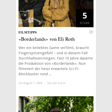
5
SCORE
FILMTIPPS
0
«Borderlands» von Eli Roth
Wer ein beliebtes Game verfilmt, braucht
Fingerspitzengefühl – und in diesem Fall
Durchhaltevermögen. Fast 10 Jahre dauerte
die Produktion von «Borderlands». Nun
flimmert der heiss erwartete Sci-Fi-
Blockbuster rund ...
On August 7, 2024
/
Von
Jan Gross