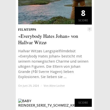
8
SCORE
FILMTIPPS
0
«Everybody Hates Johan» von
Hallvar Witzø
Hallvar Witzøs Langspielfilmdebüt
«Everybody Hates Johan» besticht mit
seinem norwegischen Charme und seinen
ulkigen Figuren. Die Eltern von Johan
Grande (Pål Sverre Hagen) lieben
Explosionen. Sie lieben sie ...
On Juni 29, 2024
/
Von
Aline Locher
9
SCORE