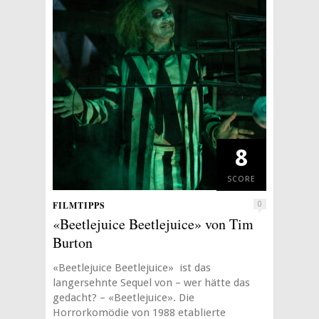
8
SCORE
FILMTIPPS
0
«Beetlejuice Beetlejuice» von Tim
Burton
«Beetlejuice Beetlejuice» ist das
langersehnte Sequel von – wer hätte das
gedacht? – «Beetlejuice». Die
Horrorkomödie von 1988 etablierte