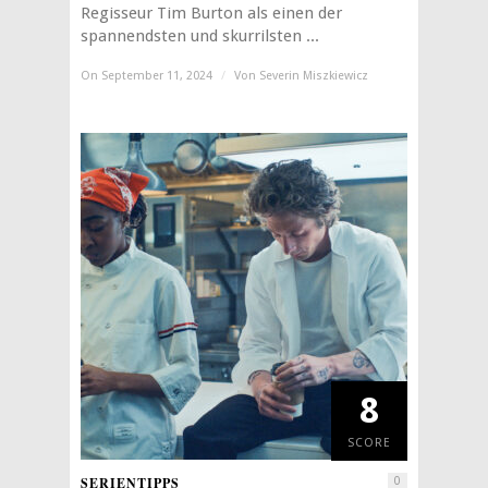
Regisseur Tim Burton als einen der
spannendsten und skurrilsten ...
On September 11, 2024
/
Von
Severin Miszkiewicz
8
SCORE
SERIENTIPPS
0