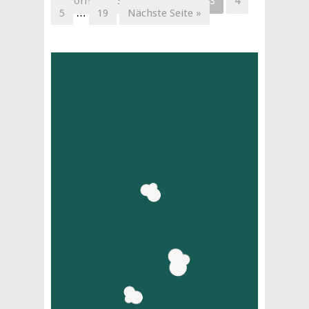
« Vorherige Seite
1
2
3
4
5
…
19
Nächste Seite »