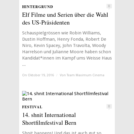
HINTERGRUND
0
Elf Filme und Serien über die Wahl
des US-Präsidenten
Schauspielgrössen wie Robin Williams,
Dustin Hoffman, Henry Fonda, Robert De
Niro, Kevin Spacey, John Travolta, Woody
Harrelson und Julianne Moore haben schon
Kandidat*innen im Kampf ums Weisse Haus
...
On Oktober 19, 2016
/
Von
Team Maximum Cinema
FESTIVAL
0
14. shnit International
Shortfilmfestival Bern
Shnit happens! Und das ist auch gut so.