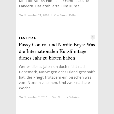
Kino Riffraff 65 Filme aller Genres aus 18
Ländern. Das etablierte Film Kunst ...
On November 21, 2016
/
Von
Simon Keller
FESTIVAL
0
Pussy Control und Nordic Boys: Was
die Internationalen Kurzfilmtage
dieses Jahr zu bieten haben
Wer es dieses Jahr nun doch nicht nach
Dänemark, Norwegen oder Island geschafft
hat, der kriegt trotzdem ein bisschen was
vom Norden zu sehen. Und zwar nächste
Woche ...
On November 2, 2016
/
Von
Victoria Gehriger