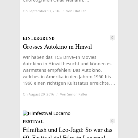
Choreografen Ohad Naharin, ...
On September 13, 2016
/
Von
Olaf Kah
HINTERGRUND
0
Grosses Autokino in Hinwil
Wir haben das TCS Drive-In Movies
Autokino in Hinwil besucht und können es
wärmstens empfehlen! Das Autokino,
welches in Amerika in den Jahren 1950 bis
1960 einen richtigen Kultstatus erreichte, ...
On August 20, 2016
/
Von
Simon Keller
FESTIVAL
0
Filmflash und Leo-Jagd: So war das
69. Festival del Film in Locarno!