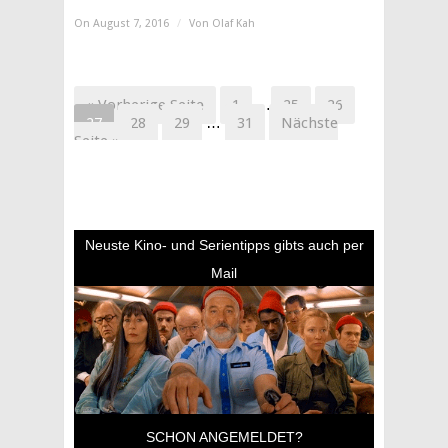
On August 7, 2016
/
Von
Olaf Kah
« Vorherige Seite
1
…
25
26
27
28
29
…
31
Nächste
Seite »