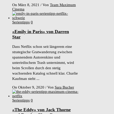
On März 8, 2021
/
Von
Team Maximum
Cinema
Serientipps
0
«Emily in Paris» von Darren
Star
Dass Netflix schon seit längerem eine
strategische Gratwanderung zwischen
spannendem Autorenkino und
unterirdischem Trash unternimmt, wird
beim Scrollen durch den stetig
wachsenden Katalog schnell klar. Charlie
Kaufman steht ...
On Oktober 9, 2020
/
Von
Sara Bucher
Serientipps
0
«The Eddy» von Jack Thorne