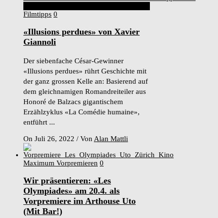
7
Score
Filmtipps
0
«Illusions perdues» von Xavier
Giannoli
Der siebenfache César-Gewinner
«Illusions perdues» rührt Geschichte mit
der ganz grossen Kelle an: Basierend auf
dem gleichnamigen Romandreiteiler aus
Honoré de Balzacs gigantischem
Erzählzyklus «La Comédie humaine»,
entführt ...
On Juli 26, 2022
/
Von
Alan Mattli
Maximum Vorpremieren
0
Wir präsentieren: «Les
Olympiades» am 20.4. als
Vorpremiere im Arthouse Uto
(Mit Bar!)