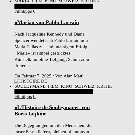
3
Score
Filmtipps
0
«Maria» von Pablo Larraín
Nach Jacqueline Kennedy und Diana
Spencer wendet sich Pablo Larraín nun
Maria Callas zu – mit mässigem Erfolg:
«Maria» ist simpel gestricktes
Künstelkino ohne Tiefgang. Schon zum
dritten ...
On Februar 7, 2025
/
Von
Alan Mattli
9
Score
Filmtipps
0
«L’Histoire de Souleymane» von
Boris Lojkine
Die Begegnungen mit den Menschen, die
unser Essen liefern, bleiben oft anonym