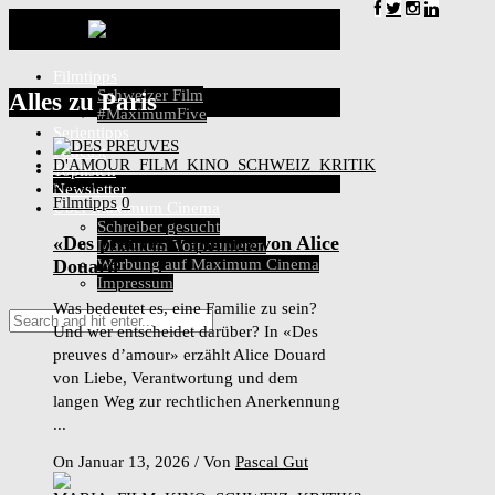
Filmtipps
Schweizer Film
Alles zu
Paris
#MaximumFive
Serientipps
Podcast
Toplisten
9
Score
Newsletter
Filmtipps
0
Über Maximum Cinema
Schreiber gesucht
«Des preuves d’amour» von Alice
Maximum Vorpremieren
Douard
Werbung auf Maximum Cinema
Impressum
Was bedeutet es, eine Familie zu sein?
Und wer entscheidet darüber? In «Des
preuves d’amour» erzählt Alice Douard
von Liebe, Verantwortung und dem
langen Weg zur rechtlichen Anerkennung
...
On Januar 13, 2026
/
Von
Pascal Gut